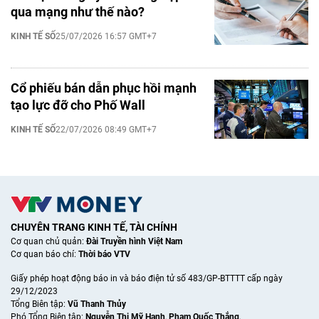
qua mạng như thế nào?
KINH TẾ SỐ
25/07/2026 16:57 GMT+7
Cổ phiếu bán dẫn phục hồi mạnh
tạo lực đỡ cho Phố Wall
KINH TẾ SỐ
22/07/2026 08:49 GMT+7
CHUYÊN TRANG KINH TẾ, TÀI CHÍNH
Cơ quan chủ quản:
Đài Truyền hình Việt Nam
Cơ quan báo chí:
Thời báo VTV
Giấy phép hoạt động báo in và báo điện tử số 483/GP-BTTTT cấp ngày
29/12/2023
Tổng Biên tập:
Vũ Thanh Thủy
Phó Tổng Biên tập:
Nguyễn Thị Mỹ Hạnh
,
Phạm Quốc Thắng
,