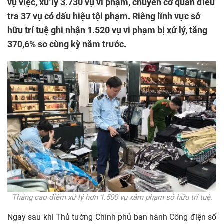
vụ việc, xử lý 3.730 vụ vi phạm, chuyển cơ quan điều
tra 37 vụ có dấu hiệu tội phạm. Riêng lĩnh vực sở
hữu trí tuệ ghi nhận 1.520 vụ vi phạm bị xử lý, tăng
370,6% so cùng kỳ năm trước.
Tháng cao điểm xử lý hơn 1.500 vụ xâm phạm sở hữu trí tuệ.
Ngay sau khi Thủ tướng Chính phủ ban hành Công điện số