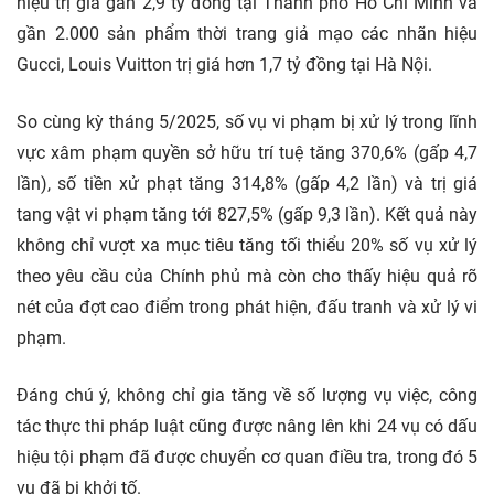
hiệu trị giá gần 2,9 tỷ đồng tại Thành phố Hồ Chí Minh và
gần 2.000 sản phẩm thời trang giả mạo các nhãn hiệu
Gucci, Louis Vuitton trị giá hơn 1,7 tỷ đồng tại Hà Nội.
So cùng kỳ tháng 5/2025, số vụ vi phạm bị xử lý trong lĩnh
vực xâm phạm quyền sở hữu trí tuệ tăng 370,6% (gấp 4,7
lần), số tiền xử phạt tăng 314,8% (gấp 4,2 lần) và trị giá
tang vật vi phạm tăng tới 827,5% (gấp 9,3 lần). Kết quả này
không chỉ vượt xa mục tiêu tăng tối thiểu 20% số vụ xử lý
theo yêu cầu của Chính phủ mà còn cho thấy hiệu quả rõ
nét của đợt cao điểm trong phát hiện, đấu tranh và xử lý vi
phạm.
Đáng chú ý, không chỉ gia tăng về số lượng vụ việc, công
tác thực thi pháp luật cũng được nâng lên khi 24 vụ có dấu
hiệu tội phạm đã được chuyển cơ quan điều tra, trong đó 5
vụ đã bị khởi tố.