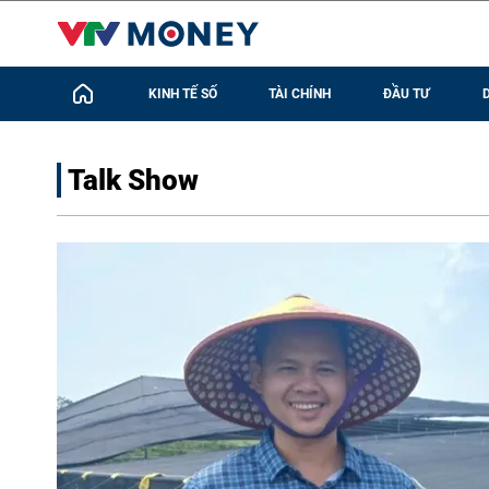
KINH TẾ SỐ
TÀI CHÍNH
ĐẦU TƯ
Talk Show