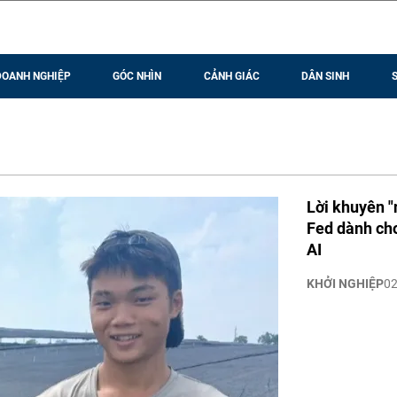
DOANH NGHIỆP
GÓC NHÌN
CẢNH GIÁC
DÂN SINH
Lời khuyên "
Fed dành cho
AI
KHỞI NGHIỆP
0