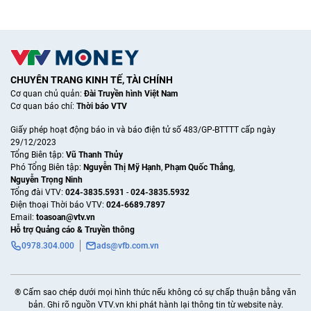
CHUYÊN TRANG KINH TẾ, TÀI CHÍNH
Cơ quan chủ quản:
Đài Truyền hình Việt Nam
Cơ quan báo chí:
Thời báo VTV
Giấy phép hoạt động báo in và báo điện tử số 483/GP-BTTTT cấp ngày
29/12/2023
Tổng Biên tập:
Vũ Thanh Thủy
Phó Tổng Biên tập:
Nguyễn Thị Mỹ Hạnh
,
Phạm Quốc Thắng
,
Nguyễn Trọng Ninh
Tổng đài VTV:
024-3835.5931
-
024-3835.5932
Ðiện thoại Thời báo VTV:
024-6689.7897
Email:
toasoan@vtv.vn
Hỗ trợ Quảng cáo & Truyền thông
0978.304.000
ads@vfb.com.vn
® Cấm sao chép dưới mọi hình thức nếu không có sự chấp thuận bằng văn
bản. Ghi rõ nguồn VTV.vn khi phát hành lại thông tin từ website này.