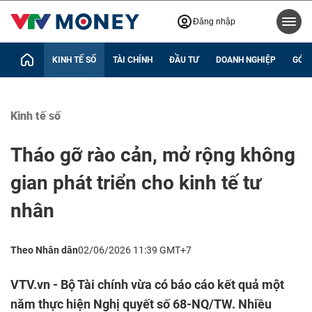
Đăng nhập
KINH TẾ SỐ
TÀI CHÍNH
ĐẦU TƯ
DOANH NGHIỆP
GÓC 
Kinh tế số
Tháo gỡ rào cản, mở rộng không
gian phát triển cho kinh tế tư
nhân
Theo Nhân dân
02/06/2026 11:39 GMT+7
VTV.vn - Bộ Tài chính vừa có báo cáo kết quả một
năm thực hiện Nghị quyết số 68-NQ/TW. Nhiều