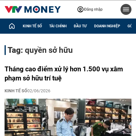
Đăng nhập
KINH TẾ SỐ
TÀI CHÍNH
ĐẦU TƯ
DOANH NGHIỆP
GÓC 
Tag:
quyền sở hữu
Tháng cao điểm xử lý hơn 1.500 vụ xâm
phạm sở hữu trí tuệ
KINH TẾ SỐ
02/06/2026