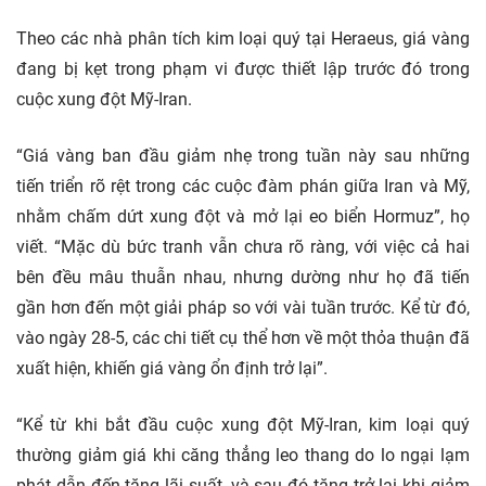
Theo các nhà phân tích kim loại quý tại Heraeus, giá vàng
đang bị kẹt trong phạm vi được thiết lập trước đó trong
cuộc xung đột Mỹ-Iran.
“Giá vàng ban đầu giảm nhẹ trong tuần này sau những
tiến triển rõ rệt trong các cuộc đàm phán giữa Iran và Mỹ,
nhằm chấm dứt xung đột và mở lại eo biển Hormuz”, họ
viết. “Mặc dù bức tranh vẫn chưa rõ ràng, với việc cả hai
bên đều mâu thuẫn nhau, nhưng dường như họ đã tiến
gần hơn đến một giải pháp so với vài tuần trước. Kể từ đó,
vào ngày 28-5, các chi tiết cụ thể hơn về một thỏa thuận đã
xuất hiện, khiến giá vàng ổn định trở lại”.
“Kể từ khi bắt đầu cuộc xung đột Mỹ-Iran, kim loại quý
thường giảm giá khi căng thẳng leo thang do lo ngại lạm
phát dẫn đến tăng lãi suất, và sau đó tăng trở lại khi giảm