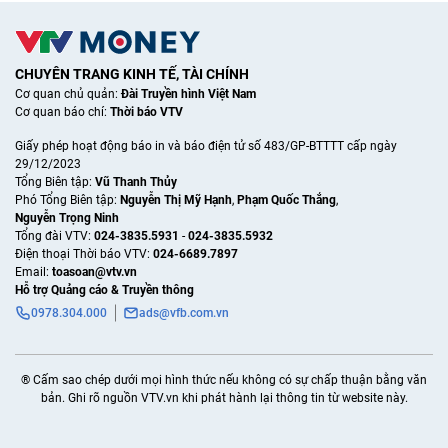
CHUYÊN TRANG KINH TẾ, TÀI CHÍNH
Cơ quan chủ quản:
Đài Truyền hình Việt Nam
Cơ quan báo chí:
Thời báo VTV
Giấy phép hoạt động báo in và báo điện tử số 483/GP-BTTTT cấp ngày
29/12/2023
Tổng Biên tập:
Vũ Thanh Thủy
Phó Tổng Biên tập:
Nguyễn Thị Mỹ Hạnh
,
Phạm Quốc Thắng
,
Nguyễn Trọng Ninh
Tổng đài VTV:
024-3835.5931
-
024-3835.5932
Ðiện thoại Thời báo VTV:
024-6689.7897
Email:
toasoan@vtv.vn
Hỗ trợ Quảng cáo & Truyền thông
0978.304.000
ads@vfb.com.vn
® Cấm sao chép dưới mọi hình thức nếu không có sự chấp thuận bằng văn
bản. Ghi rõ nguồn VTV.vn khi phát hành lại thông tin từ website này.