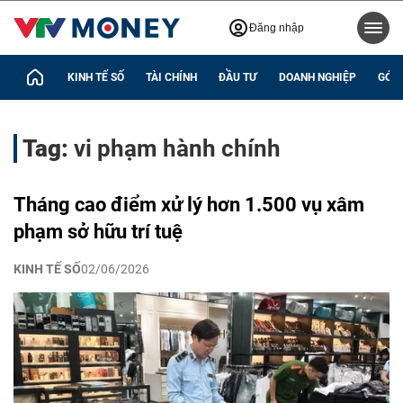
Đăng nhập
KINH TẾ SỐ
TÀI CHÍNH
ĐẦU TƯ
DOANH NGHIỆP
GÓC 
Tag:
vi phạm hành chính
Tháng cao điểm xử lý hơn 1.500 vụ xâm
phạm sở hữu trí tuệ
KINH TẾ SỐ
02/06/2026