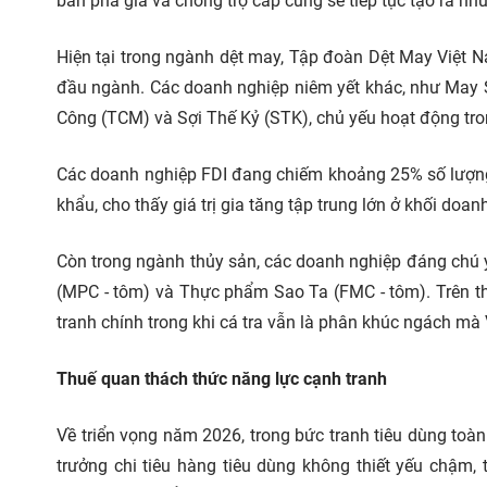
bán phá giá và chống trợ cấp cũng sẽ tiếp tục tạo ra nh
Hiện tại trong ngành dệt may, Tập đoàn Dệt May Việt N
đầu ngành. Các doanh nghiệp niêm yết khác, như May
Công (TCM) và Sợi Thế Kỷ (STK), chủ yếu hoạt động tr
Các doanh nghiệp FDI đang chiếm khoảng 25% số lượng
khẩu, cho thấy giá trị gia tăng tập trung lớn ở khối doa
Còn trong ngành thủy sản, các doanh nghiệp đáng chú ý
(MPC - tôm) và Thực phẩm Sao Ta (FMC - tôm). Trên thị
tranh chính trong khi cá tra vẫn là phân khúc ngách mà
Thuế quan thách thức năng lực cạnh tranh
Về triển vọng năm 2026, trong bức tranh tiêu dùng toàn
trưởng chi tiêu hàng tiêu dùng không thiết yếu chậm, 