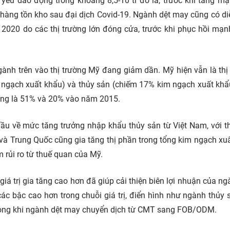
yếu dao động trong khoảng 8,5-10 tỉ đô la, trước khi tăng m
 hàng tồn kho sau đại dịch Covid-19. Ngành dệt may cũng có di
2020 do các thị trường lớn đóng cửa, trước khi phục hồi mạn
gành trên vào thị trường Mỹ đang giảm dần. Mỹ hiện vẫn là thị
 ngạch xuất khẩu) và thủy sản (chiếm 17% kim ngạch xuất khẩ
 ứng là 51% và 20% vào năm 2015.
đầu về mức tăng trưởng nhập khẩu thủy sản từ Việt Nam, với t
và Trung Quốc cũng gia tăng thị phần trong tổng kim ngạch xu
 rủi ro từ thuế quan của Mỹ.
á trị gia tăng cao hơn đã giúp cải thiện biên lợi nhuận của ng
ác bậc cao hơn trong chuỗi giá trị, điển hình như ngành thủy 
trong khi ngành dệt may chuyển dịch từ CMT sang FOB/ODM.