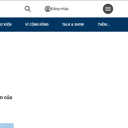
Đăng nhập
SỰ KIỆN
VÌ CỘNG ĐỒNG
TALK & SHOW
THÊM...
ận của