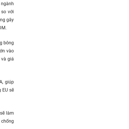
g ngành
 so với
ang gây
ODM.
ng bông
lớn vào
 và giá
A, giúp
g EU sẽ
 sẽ làm
a chống