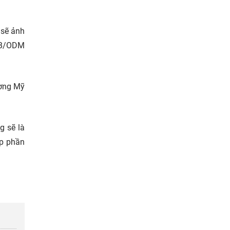
 sẽ ảnh
FOB/ODM
ường Mỹ
g sẽ là
óp phần