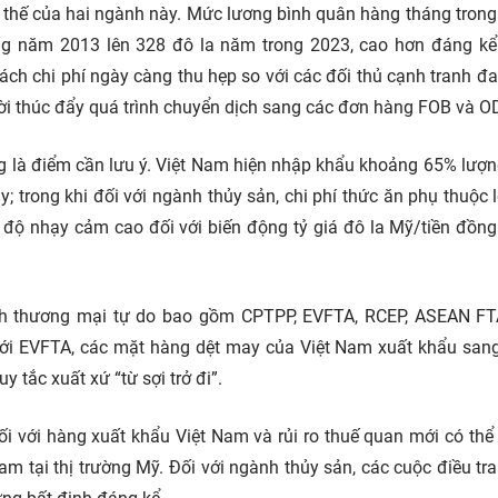
i thế của hai ngành này. Mức lương bình quân hàng tháng tron
ng năm 2013 lên 328 đô la năm trong 2023, cao hơn đáng kể
ách chi phí ngày càng thu hẹp so với các đối thủ cạnh tranh đ
thời thúc đẩy quá trình chuyển dịch sang các đơn hàng FOB và 
ũng là điểm cần lưu ý. Việt Nam hiện nhập khẩu khoảng 65% lượ
 trong khi đối với ngành thủy sản, chi phí thức ăn phụ thuộc 
độ nhạy cảm cao đối với biến động tỷ giá đô la Mỹ/tiền đồng
ịnh thương mại tự do bao gồm CPTPP, EVFTA, RCEP, ASEAN FT
ới EVFTA, các mặt hàng dệt may của Việt Nam xuất khẩu san
 tắc xuất xứ “từ sợi trở đi”.
ối với hàng xuất khẩu Việt Nam và rủi ro thuế quan mới có thể
m tại thị trường Mỹ. Đối với ngành thủy sản, các cuộc điều tr