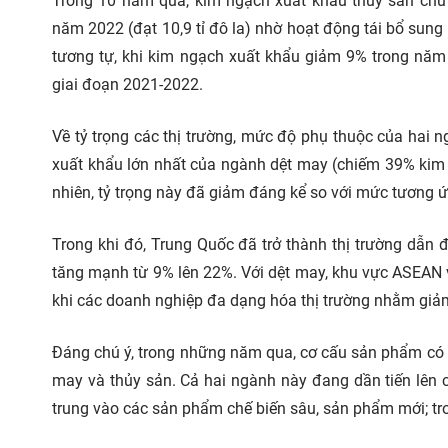
Trong 10 năm qua, kim ngạch xuất khẩu thủy sản chủ 
năm 2022 (đạt 10,9 tỉ đô la) nhờ hoạt động tái bổ sung
tương tự, khi kim ngạch xuất khẩu giảm 9% trong năm 
giai đoạn 2021-2022.
Về tỷ trọng các thị trường, mức độ phụ thuộc của hai n
xuất khẩu lớn nhất của ngành dệt may (chiếm 39% kim
nhiên, tỷ trọng này đã giảm đáng kể so với mức tương
Trong khi đó, Trung Quốc đã trở thành thị trường dẫn 
tăng mạnh từ 9% lên 22%. Với dệt may, khu vực ASEAN 
khi các doanh nghiệp đa dạng hóa thị trường nhằm giảm
Đáng chú ý, trong những năm qua, cơ cấu sản phẩm có gi
may và thủy sản. Cả hai ngành này đang dần tiến lên c
trung vào các sản phẩm chế biến sâu, sản phẩm mới; 