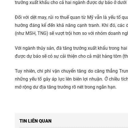
trưởng xuất khẩu cho cả hai ngành được dự báo ở dướ
Đối với dệt may, rủi ro thuế quan từ Mỹ vẫn là yếu tố q
hưởng đáng kể đến khả năng cạnh tranh. Khi đó, các
(như MSH, TNG) sẽ vượt trội hơn so với nhóm doanh nghiệ
Với ngành thủy sản, đà tăng trưởng xuất khẩu trong hai
được dự báo sẽ có sự cải thiện cho cả mặt hàng tôm (th
Tuy nhiên, chi phí vận chuyển tăng do căng thẳng Trung
những yếu tố gây áp lực lên biên lợi nhuận. Ở chiều tí
mở rộng dư địa tăng trưởng rõ nét trong ngắn hạn.
TIN LIÊN QUAN