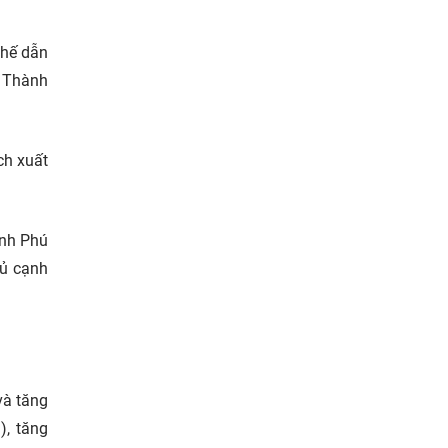
thế dẫn
y Thành
ch xuất
inh Phú
hủ cạnh
và tăng
), tăng