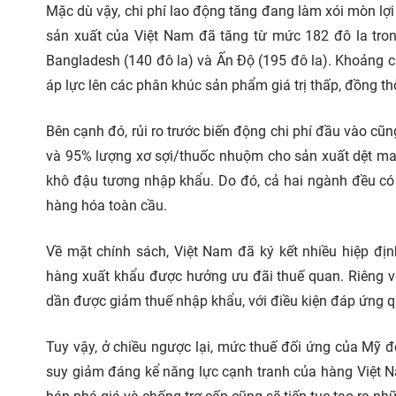
Mặc dù vậy, chi phí lao động tăng đang làm xói mòn lợ
sản xuất của Việt Nam đã tăng từ mức 182 đô la tro
Bangladesh (140 đô la) và Ấn Độ (195 đô la). Khoảng c
áp lực lên các phân khúc sản phẩm giá trị thấp, đồng 
Bên cạnh đó, rủi ro trước biến động chi phí đầu vào c
và 95% lượng xơ sợi/thuốc nhuộm cho sản xuất dệt may;
khô đậu tương nhập khẩu. Do đó, cả hai ngành đều có 
hàng hóa toàn cầu.
Về mặt chính sách, Việt Nam đã ký kết nhiều hiệp đ
hàng xuất khẩu được hưởng ưu đãi thuế quan. Riêng v
dần được giảm thuế nhập khẩu, với điều kiện đáp ứng quy
Tuy vậy, ở chiều ngược lại, mức thuế đối ứng của Mỹ đ
suy giảm đáng kể năng lực cạnh tranh của hàng Việt Na