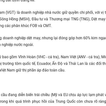
ững bất định đáng kể.
am (VGT) là doanh nghiệp nhà nước giữ quyền chi phối, với vị 
 Sông Hồng (MSH), Đầu tư và Thương mại TNG (TNG), Dệt ma
ong các phân khúc FOB và CMT.
 doanh nghiệp dệt may, nhưng lại đóng góp hơn 60% kim ngạ
nh nghiệp nước ngoài.
 bao gồm Vĩnh Hoàn (VHC - cá tra), Nam Việt (ANV - cá tra), M
 trường tôm quốc tế, Ecuador, Ấn Độ và Thái Lan là các đối t
 Việt Nam giữ thị phần áp đảo toàn cầu.
 cầu đang diễn biến trái chiều (Mỹ và EU chịu áp lực lạm phát 
trong khi quá trình phục hồi của Trung Quốc còn chưa rõ ràng