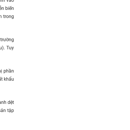
ạnh vào
ễn biến
h trong
 trường
u). Tuy
hị phần
ất khẩu
ành dệt
sản tập