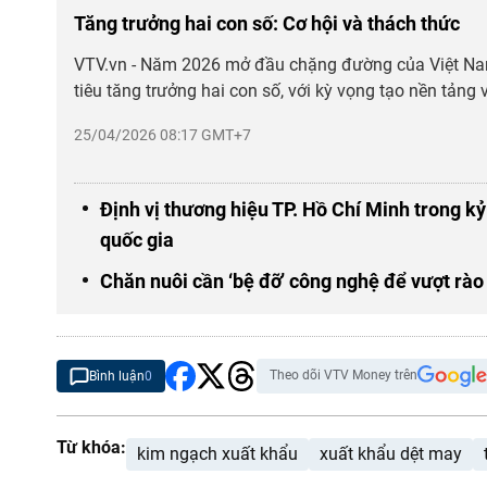
Tăng trưởng hai con số: Cơ hội và thách thức
VTV.vn - Năm 2026 mở đầu chặng đường của Việt Na
tiêu tăng trưởng hai con số, với kỳ vọng tạo nền tảng 
25/04/2026 08:17 GMT+7
Định vị thương hiệu TP. Hồ Chí Minh trong kỷ
quốc gia
Chăn nuôi cần ‘bệ đỡ’ công nghệ để vượt rào
Theo dõi VTV Money trên
Bình luận
0
Từ khóa:
kim ngạch xuất khẩu
xuất khẩu dệt may