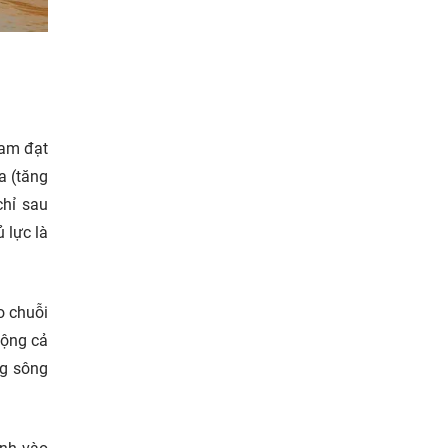
Nam đạt
a (tăng
chỉ sau
 lực là
o chuỗi
động cả
ng sông