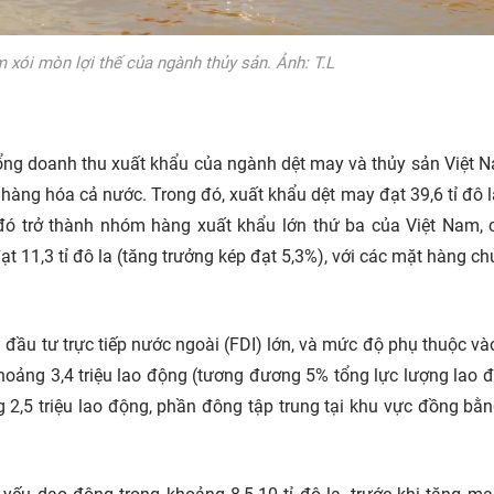
 xói mòn lợi thế của ngành thủy sản. Ảnh: T.L
ổng doanh thu xuất khẩu của ngành dệt may và thủy sản Việt 
hàng hóa cả nước. Trong đó, xuất khẩu dệt may đạt 39,6 tỉ đô l
 đó trở thành nhóm hàng xuất khẩu lớn thứ ba của Việt Nam, 
t 11,3 tỉ đô la (tăng trưởng kép đạt 5,3%), với các mặt hàng chủ
 đầu tư trực tiếp nước ngoài (FDI) lớn, và mức độ phụ thuộc và
oảng 3,4 triệu lao động (tương đương 5% tổng lực lượng lao 
g 2,5 triệu lao động, phần đông tập trung tại khu vực đồng bằ