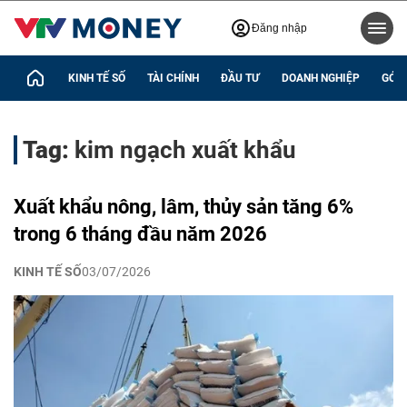
Đăng nhập
KINH TẾ SỐ
TÀI CHÍNH
ĐẦU TƯ
DOANH NGHIỆP
GÓC 
Tag:
kim ngạch xuất khẩu
Xuất khẩu nông, lâm, thủy sản tăng 6%
trong 6 tháng đầu năm 2026
KINH TẾ SỐ
03/07/2026