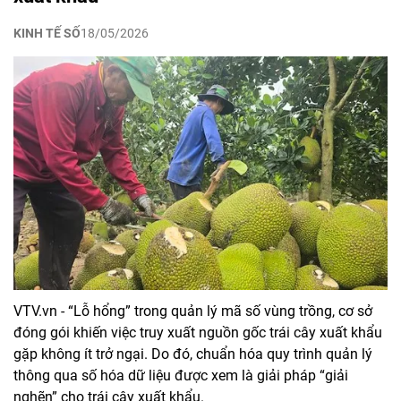
KINH TẾ SỐ
18/05/2026
VTV.vn - “Lỗ hổng” trong quản lý mã số vùng trồng, cơ sở
đóng gói khiến việc truy xuất nguồn gốc trái cây xuất khẩu
gặp không ít trở ngại. Do đó, chuẩn hóa quy trình quản lý
thông qua số hóa dữ liệu được xem là giải pháp “giải
nghẽn” cho trái cây xuất khẩu.