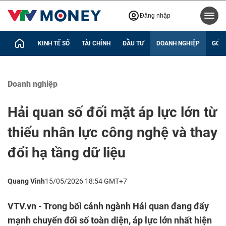
Đăng nhập
KINH TẾ SỐ
TÀI CHÍNH
ĐẦU TƯ
DOANH NGHIỆP
GÓC 
Doanh nghiệp
Hải quan số đối mặt áp lực lớn từ
thiếu nhân lực công nghệ và thay
đổi hạ tầng dữ liệu
Quang Vinh
15/05/2026 18:54 GMT+7
VTV.vn - Trong bối cảnh ngành Hải quan đang đẩy
mạnh chuyển đổi số toàn diện, áp lực lớn nhất hiện