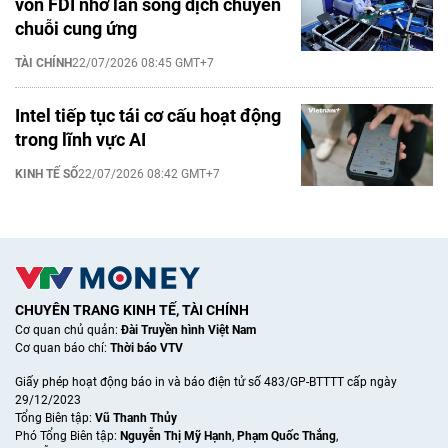
vốn FDI nhờ làn sóng dịch chuyển
chuỗi cung ứng
TÀI CHÍNH
22/07/2026 08:45 GMT+7
Intel tiếp tục tái cơ cấu hoạt động
trong lĩnh vực AI
KINH TẾ SỐ
22/07/2026 08:42 GMT+7
CHUYÊN TRANG KINH TẾ, TÀI CHÍNH
Cơ quan chủ quản:
Đài Truyền hình Việt Nam
Cơ quan báo chí:
Thời báo VTV
Giấy phép hoạt động báo in và báo điện tử số 483/GP-BTTTT cấp ngày
29/12/2023
Tổng Biên tập:
Vũ Thanh Thủy
Phó Tổng Biên tập:
Nguyễn Thị Mỹ Hạnh
,
Phạm Quốc Thắng
,