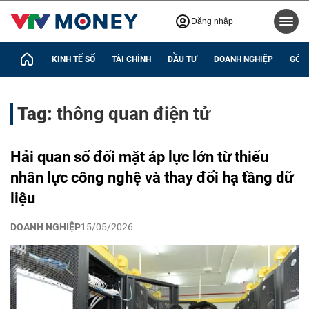
Đăng nhập
KINH TẾ SỐ
TÀI CHÍNH
ĐẦU TƯ
DOANH NGHIỆP
GÓC 
Tag:
thông quan điện tử
Hải quan số đối mặt áp lực lớn từ thiếu
nhân lực công nghệ và thay đổi hạ tầng dữ
liệu
DOANH NGHIỆP
15/05/2026