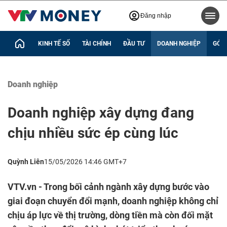
Đăng nhập
KINH TẾ SỐ
TÀI CHÍNH
ĐẦU TƯ
DOANH NGHIỆP
GÓC 
Doanh nghiệp
Doanh nghiệp xây dựng đang
chịu nhiều sức ép cùng lúc
Quỳnh Liên
15/05/2026 14:46 GMT+7
VTV.vn - Trong bối cảnh ngành xây dựng bước vào
giai đoạn chuyển đổi mạnh, doanh nghiệp không chỉ
chịu áp lực về thị trường, dòng tiền mà còn đối mặt