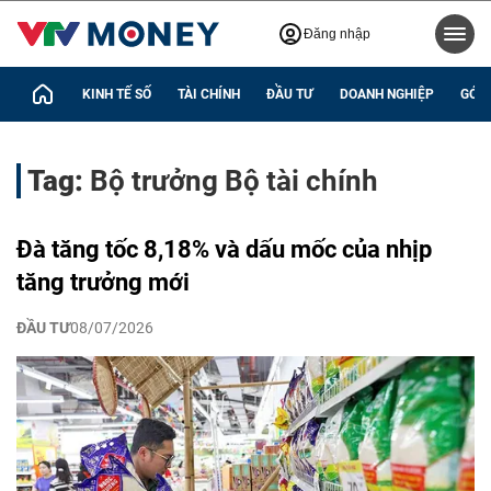
Đăng nhập
KINH TẾ SỐ
TÀI CHÍNH
ĐẦU TƯ
DOANH NGHIỆP
GÓC 
Tag:
Bộ trưởng Bộ tài chính
Đà tăng tốc 8,18% và dấu mốc của nhịp
tăng trưởng mới
ĐẦU TƯ
08/07/2026