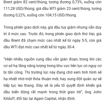
Brent giảm 82 cent/thùng, tương đương 0,73%, xuống còn
111,28 USD/thùng; giá dầu WTI giảm 23 cent/thùng, tương
đương 0,22%, xuống còn 104,15 USD/thùng.
Trong phiên giao dịch này, giá dầu tuy giảm nhưng vẫn duy
trì ở mức cao. Trước đó, trong phiên giao dịch thứ Hai, giá
dầu Brent đã chạm mức cao nhất kể từ ngày 5-5, còn giá
dầu WTI đạt mức cao nhất kể từ ngày 30-4.
“Hiện nhiều nguồn cung dầu vẫn gián đoạn, trong khi các
cơ sở hạ tầng năng lượng trong khu vực liên tục có nguy cơ
bị tấn công. Thị trường lúc này đang chờ xem tình hình sẽ
hạ nhiệt nhờ một thỏa thuận mới, hay xung đột quân sự sẽ
tiếp tục leo thang. Đây sẽ là yếu tố quyết định khiến giá
dầu biến động rất mạnh trong thời gian tới”, ông John
Kilduff, đối tác tại Again Capital, nhận định.