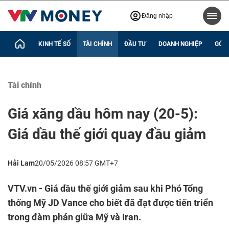
Đăng nhập
KINH TẾ SỐ
TÀI CHÍNH
ĐẦU TƯ
DOANH NGHIỆP
GÓC 
Tài chính
Giá xăng dầu hôm nay (20-5):
Giá dầu thế giới quay đầu giảm
Hải Lam
20/05/2026 08:57 GMT+7
VTV.vn - Giá dầu thế giới giảm sau khi Phó Tổng
thống Mỹ JD Vance cho biết đã đạt được tiến triển
trong đàm phán giữa Mỹ và Iran.