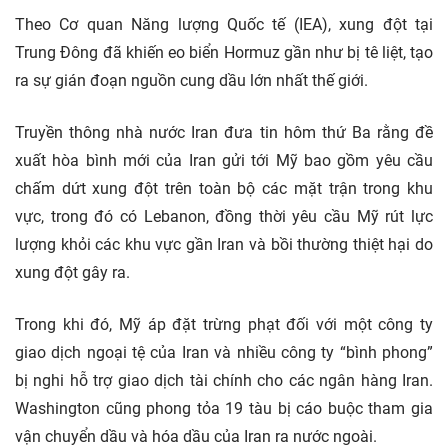
Theo Cơ quan Năng lượng Quốc tế (IEA), xung đột tại
Trung Đông đã khiến eo biển Hormuz gần như bị tê liệt, tạo
ra sự gián đoạn nguồn cung dầu lớn nhất thế giới.
Truyền thông nhà nước Iran đưa tin hôm thứ Ba rằng đề
xuất hòa bình mới của Iran gửi tới Mỹ bao gồm yêu cầu
chấm dứt xung đột trên toàn bộ các mặt trận trong khu
vực, trong đó có Lebanon, đồng thời yêu cầu Mỹ rút lực
lượng khỏi các khu vực gần Iran và bồi thường thiệt hại do
xung đột gây ra.
Trong khi đó, Mỹ áp đặt trừng phạt đối với một công ty
giao dịch ngoại tệ của Iran và nhiều công ty “bình phong”
bị nghi hỗ trợ giao dịch tài chính cho các ngân hàng Iran.
Washington cũng phong tỏa 19 tàu bị cáo buộc tham gia
vận chuyển dầu và hóa dầu của Iran ra nước ngoài.