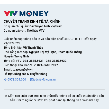
CHUYÊN TRANG KINH TẾ, TÀI CHÍNH
Cơ quan chủ quản:
Đài Truyền hình Việt Nam
Cơ quan báo chí:
Thời báo VTV
Giấy phép hoạt động báo in và báo điện tử số 483/GP-BTTTT cấp ngày
29/12/2023
Tổng Biên tập:
Vũ Thanh Thủy
Phó Tổng Biên tập:
Nguyễn Thị Mỹ Hạnh
,
Phạm Quốc Thắng
,
Nguyễn Trọng Ninh
Tổng đài VTV:
024-3835.5931
-
024-3835.5932
Ðiện thoại Thời báo VTV:
024-6689.7897
Email:
toasoan@vtv.vn
Hỗ trợ Quảng cáo & Truyền thông
0978.304.000
ads@vfb.com.vn
® Cấm sao chép dưới mọi hình thức nếu không có sự chấp thuận bằng văn
bản. Ghi rõ nguồn VTV.vn khi phát hành lại thông tin từ website này.