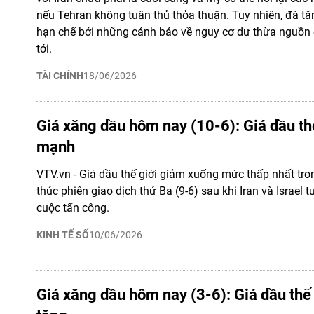
nếu Tehran không tuân thủ thỏa thuận. Tuy nhiên, đà tă
hạn chế bởi những cảnh báo về nguy cơ dư thừa nguồn c
tới.
TÀI CHÍNH
18/06/2026
Giá xăng dầu hôm nay (10-6): Giá dầu th
mạnh
VTV.vn - Giá dầu thế giới giảm xuống mức thấp nhất tron
thúc phiên giao dịch thứ Ba (9-6) sau khi Iran và Israel
cuộc tấn công.
KINH TẾ SỐ
10/06/2026
Giá xăng dầu hôm nay (3-6): Giá dầu thế 