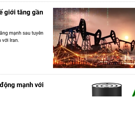
ế giới tăng gần
 tăng mạnh sau tuyên
với Iran.
 động mạnh với
ạnh, với 2 phiên
n hơn 27.000