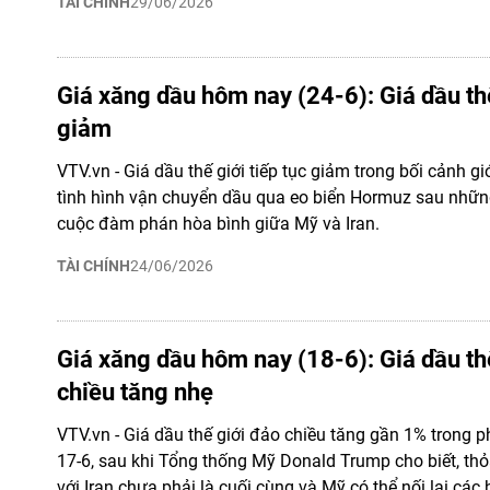
TÀI CHÍNH
29/06/2026
Giá xăng dầu hôm nay (24-6): Giá dầu thế
giảm
VTV.vn - Giá dầu thế giới tiếp tục giảm trong bối cảnh gi
tình hình vận chuyển dầu qua eo biển Hormuz sau những 
cuộc đàm phán hòa bình giữa Mỹ và Iran.
TÀI CHÍNH
24/06/2026
Giá xăng dầu hôm nay (18-6): Giá dầu th
chiều tăng nhẹ
VTV.vn - Giá dầu thế giới đảo chiều tăng gần 1% trong p
17-6, sau khi Tổng thống Mỹ Donald Trump cho biết, th
với Iran chưa phải là cuối cùng và Mỹ có thể nối lại cá