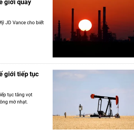
ế giới quay
Mỹ JD Vance cho biết
 giới tiếp tục
iếp tục tăng vọt
 Đông mờ nhạt.