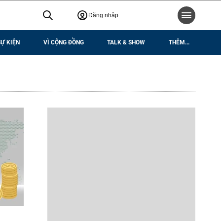
Đăng nhập
SỰ KIỆN
VÌ CỘNG ĐỒNG
TALK & SHOW
THÊM...