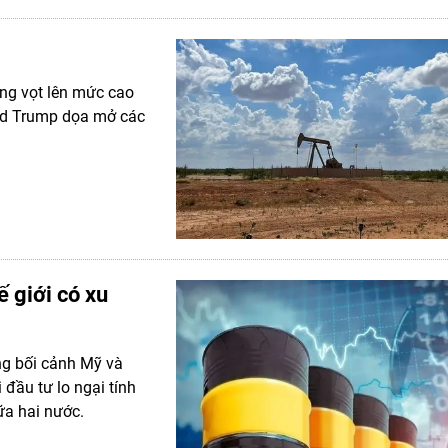
ăng vọt lên mức cao
ald Trump dọa mở các
 giới có xu
ong bối cảnh Mỹ và
 đầu tư lo ngại tính
ữa hai nước.