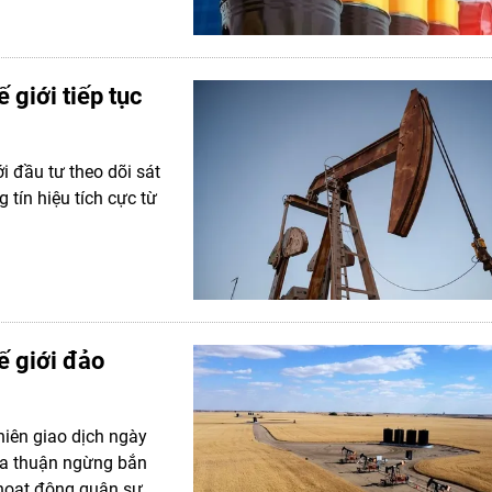
 giới tiếp tục
ới đầu tư theo dõi sát
tín hiệu tích cực từ
ế giới đảo
hiên giao dịch ngày
ỏa thuận ngừng bắn
c hoạt động quân sự