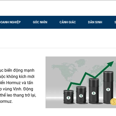
DOANH NGHIỆP
GÓC NHÌN
CẢNH GIÁC
DÂN SINH
 tục biến động mạnh
cuộc không kích mới
biển Hormuz và tấn
ắp vùng Vịnh. Động
hể leo thang trở lại,
Hormuz.