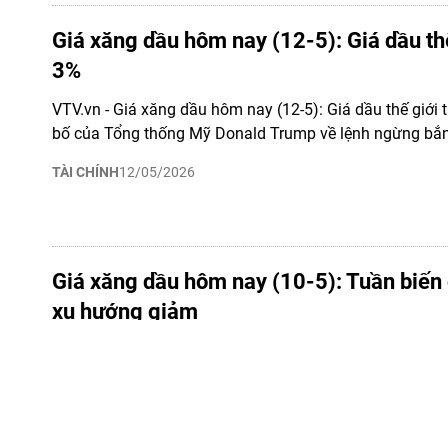
Giá xăng dầu hôm nay (12-5): Giá dầu th
3%
VTV.vn - Giá xăng dầu hôm nay (12-5): Giá dầu thế giới
bố của Tổng thống Mỹ Donald Trump về lệnh ngừng bắn 
TÀI CHÍNH
12/05/2026
Giá xăng dầu hôm nay (10-5): Tuần biến
xu hướng giảm
VTV.vn - Giá dầu thế giới tuần này ghi nhận biến động m
tăng, 3 phiên giảm. Trong nước, giá dầu diesel giảm cò
đồng/lít.
KINH TẾ SỐ
10/05/2026