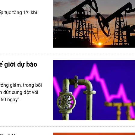
ếp tục tăng 1% khi
ế giới dự báo
ướng giảm, trong bối
m dứt xung đột với
 60 ngày”.