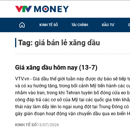
KINH TẾ SỐ
TÀI CHÍNH
ĐẦU TƯ
Tag:
giá bán lẻ xăng dầu
Giá xăng dầu hôm nay (13-7)
VTV.vn - Giá dầu thế giới tuần này được dự báo sẽ tiếp
và có xu hướng tăng, trong bối cảnh Mỹ tiến hành các 
nhằm vào Iran, trong khi Tehran tuyên bố đóng cửa eo 
công đáp trả các cơ sở của Mỹ tại các quốc gia trên kh
thái này làm dấy lên lo ngại xung đột tại Trung Đông có t
gây gián đoạn hoạt động vận chuyển dầu qua eo biển 
KINH TẾ SỐ
13/07/2026