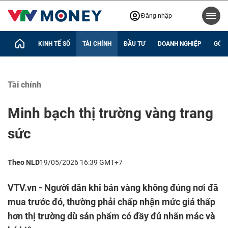
Đăng nhập
KINH TẾ SỐ
TÀI CHÍNH
ĐẦU TƯ
DOANH NGHIỆP
GÓC 
Tài chính
Minh bạch thị trường vàng trang
sức
Theo NLD
19/05/2026 16:39 GMT+7
VTV.vn - Người dân khi bán vàng không đúng nơi đã
mua trước đó, thường phải chấp nhận mức giá thấp
hơn thị trường dù sản phẩm có đầy đủ nhãn mác và