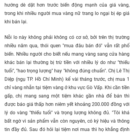
hướng dè dặt hơn trước biến động mạnh của giá vàng,
trong khi nhiều người mua vàng nữ trang lo ngại bị ép giá
khi bán lại.
Nỗi lo này không phải không có cơ sở, bởi trên thị trường
nhiều năm qua, thói quen "mua đâu bán đó" vẫn rất phổ
biến. Nhiều người cho biết nếu mang vàng sang cửa hàng
khác bán lại thường bị trừ tiền với nhiều lý do như "thiếu
tuổi", "hao trọng lượng" hay "không đúng chuẩn". Chị Lê Thị
Diệp (ngụ TP. Hồ Chí Minh) kể vài tháng trước, chị mua 1
chỉ vàng nhẫn tại tiệm vàng ở khu vực Gò Vấp. Khi cần tiền
gấp, chị mang sang một tiệm khác gần nhà để bán thì
được báo giá thấp hơn niêm yết khoảng 200.000 đồng với
lý do vàng "thiếu tuổi" và trọng lượng không đủ. "Tôi khá
bất ngờ vì sản phẩm vẫn còn nguyên, có ký hiệu và thông
tin đầy đủ. Sau đó hỏi lại tiệm nơi mua thì họ khẳng định