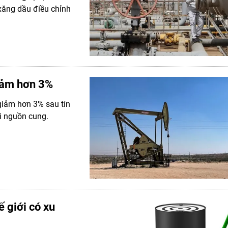
xăng dầu điều chỉnh
iảm hơn 3%
 giảm hơn 3% sau tín
ại nguồn cung.
 giới có xu