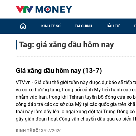
KINH TẾ SỐ
TÀI CHÍNH
ĐẦU TƯ
Tag:
giá xăng dầu hôm nay
Giá xăng dầu hôm nay (13-7)
VTV.vn - Giá dầu thế giới tuần này được dự báo sẽ tiếp
và có xu hướng tăng, trong bối cảnh Mỹ tiến hành các 
nhằm vào Iran, trong khi Tehran tuyên bố đóng cửa eo 
công đáp trả các cơ sở của Mỹ tại các quốc gia trên kh
thái này làm dấy lên lo ngại xung đột tại Trung Đông có t
gây gián đoạn hoạt động vận chuyển dầu qua eo biển 
KINH TẾ SỐ
13/07/2026