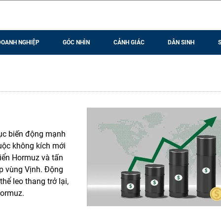
DOANH NGHIỆP
GÓC NHÌN
CẢNH GIÁC
DÂN SINH
 tục biến động mạnh
cuộc không kích mới
biển Hormuz và tấn
ắp vùng Vịnh. Động
hể leo thang trở lại,
Hormuz.