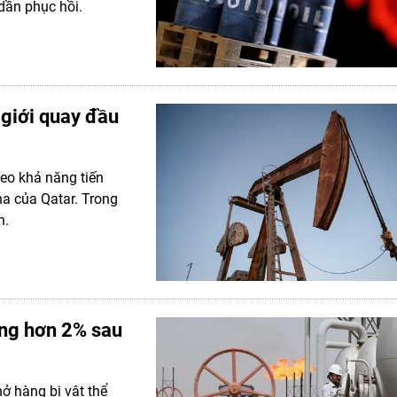
dần phục hồi.
 giới quay đầu
heo khả năng tiến
a của Qatar. Trong
n.
ăng hơn 2% sau
hở hàng bị vật thể