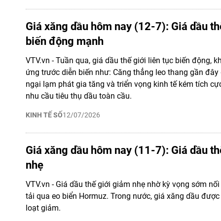
Giá xăng dầu hôm nay (12-7): Giá dầu th
biến động mạnh
VTV.vn - Tuần qua, giá dầu thế giới liên tục biến động, k
ứng trước diễn biến như: Căng thẳng leo thang gần đây g
ngại lạm phát gia tăng và triển vọng kinh tế kém tích cự
nhu cầu tiêu thụ dầu toàn cầu.
KINH TẾ SỐ
12/07/2026
Giá xăng dầu hôm nay (11-7): Giá dầu th
nhẹ
VTV.vn - Giá dầu thế giới giảm nhẹ nhờ kỳ vọng sớm nối
tải qua eo biển Hormuz. Trong nước, giá xăng dầu được
loạt giảm.