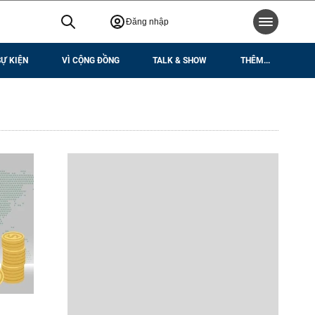
Đăng nhập
SỰ KIỆN
VÌ CỘNG ĐỒNG
TALK & SHOW
THÊM...