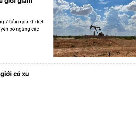
ế giới giảm
g 7 tuần qua khi kết
 tuyên bố ngừng các
giới có xu
y khi giới đầu tư
g.