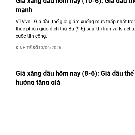
Giá xăng dầu hôm nay (10-6): Giá dầu th
mạnh
VTV.vn - Giá dầu thế giới giảm xuống mức thấp nhất tron
thúc phiên giao dịch thứ Ba (9-6) sau khi Iran và Israel
cuộc tấn công.
KINH TẾ SỐ
10/06/2026
Giá xăng dầu hôm nay (8-6): Giá dầu thế 
hướng tăng giá
VTV.vn - Giá dầu thế giới được dự báo tăng trong tuần nà
tiếp tục theo dõi sát diễn biến địa chính trị tại Trung Đôn
KINH TẾ SỐ
08/06/2026