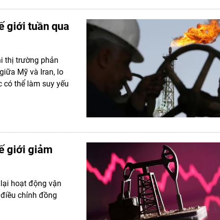
ế giới tuần qua
hi thị trường phản
iữa Mỹ và Iran, lo
c có thể làm suy yếu
ế giới giảm
 lại hoạt động vận
 điều chỉnh đồng