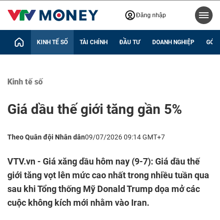
Đăng nhập
KINH TẾ SỐ
TÀI CHÍNH
ĐẦU TƯ
DOANH NGHIỆP
GÓC 
Kinh tế số
Giá dầu thế giới tăng gần 5%
Theo Quân đội Nhân dân
09/07/2026 09:14 GMT+7
VTV.vn - Giá xăng dầu hôm nay (9-7): Giá dầu thế
giới tăng vọt lên mức cao nhất trong nhiều tuần qua
sau khi Tổng thống Mỹ Donald Trump dọa mở các
cuộc không kích mới nhằm vào Iran.