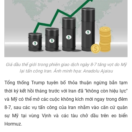
Giá dầu thế giới trong phiên giao dịch ngày 8-7 tăng vọt do Mỹ
lại tấn công Iran. Ảnh minh họa: Anadolu Ajaisu
Tổng thống Trump tuyên bố thỏa thuận ngừng bắn tạm
thời ký kết hồi tháng trước với Iran đã "không còn hiệu lực"
và Mỹ có thể mở các cuộc không kích mới ngay trong đêm
8-7, sau các vụ tấn công của Iran nhằm vào căn cứ quân
sự Mỹ tại vùng Vịnh và các tàu chở dầu trên eo biển
Hormuz.