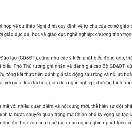
ì họp về dự thảo Nghị định quy định về tự chủ của cơ sở giáo 
ới giáo dục đại học và giáo dục nghề nghiệp; chương trình trọ
 Đào tạo (GD&ĐT), cũng như các ý kiến phát biểu đóng góp, th
ại biểu, Phó Thủ tướng ghi nhận và đánh giá cao Bộ GD&ĐT, c
ứu, tổng kết thực tiễn, đánh giá tác động sâu rộng và nỗ lực hoà
đối với giáo dục đại học, giáo dục nghề nghiệp; chương trình trọ
mẽ với nhiều quan điểm và nội dung mới, thể hiện sự đột phá
hính là bước chuyển quan trọng mà Chính phủ kỳ vọng sẽ tạo 
 dục đại học và các cơ sở giáo dục nghề nghiệp phát triển v