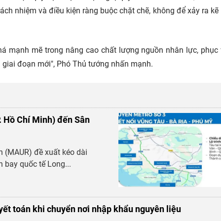
 trách nhiệm và điều kiện ràng buộc chặt chẽ, không để xảy ra kẽ
há mạnh mẽ trong nâng cao chất lượng nguồn nhân lực, phục
ng giai đoạn mới", Phó Thủ tướng nhấn mạnh.
P. Hồ Chí Minh) đến Sân
nh (MAUR) đề xuất kéo dài
n bay quốc tế Long...
yết toán khi chuyển nơi nhập khẩu nguyên liệu