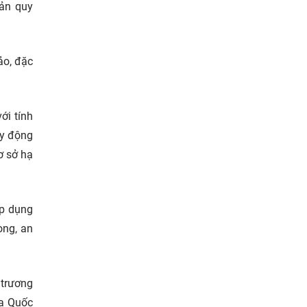
bản quy
ảo, đặc
ới tính
uy động
ơ sở hạ
áp dụng
òng, an
 trương
ủa Quốc