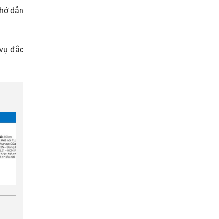
 hở dẫn
 vụ đắc