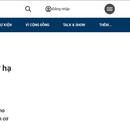
Đăng nhập
SỰ KIỆN
VÌ CỘNG ĐỒNG
TALK & SHOW
THÊM...
ở hạ
ho
n cơ