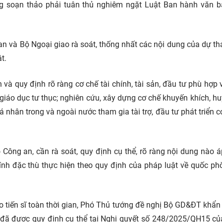
dung soạn thảo phải tuân thủ nghiêm ngặt Luật Ban hành văn 
n và Bộ Ngoại giao rà soát, thống nhất các nội dung của dự th
t.
à quy định rõ ràng cơ chế tài chính, tài sản,
đầu tư
phù hợp v
 giáo dục tư thục; nghiên cứu, xây dựng cơ chế khuyến khích, h
á nhân trong và ngoài nước tham gia tài trợ, đầu tư phát triển c
Công an, cần rà soát, quy định cụ thể, rõ ràng nội dung nào 
ính đặc thù thực hiện theo quy định của pháp luật về quốc ph
o tiến sĩ toàn thời gian, Phó Thủ tướng đề nghị Bộ GD&ĐT khẩn
 đã được quy định cụ thể tại Nghị quyết số 248/2025/QH15 c