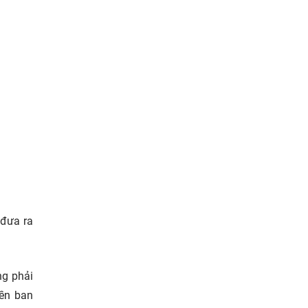
 đưa ra
ng phải
yền ban