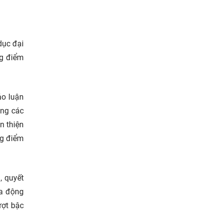
dục đại
ng điểm
ảo luận
ùng các
n thiện
ng điểm
, quyết
ra động
ượt bậc