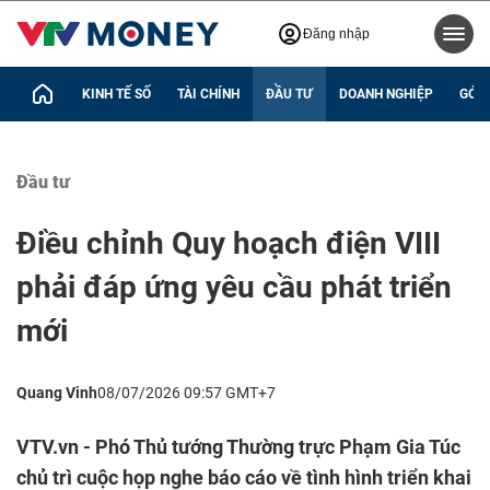
Đăng nhập
KINH TẾ SỐ
TÀI CHÍNH
ĐẦU TƯ
DOANH NGHIỆP
GÓC 
Đầu tư
Điều chỉnh Quy hoạch điện VIII
phải đáp ứng yêu cầu phát triển
mới
Quang Vinh
08/07/2026 09:57 GMT+7
VTV.vn - Phó Thủ tướng Thường trực Phạm Gia Túc
chủ trì cuộc họp nghe báo cáo về tình hình triển khai