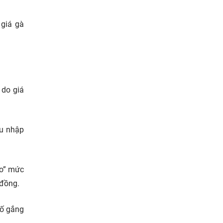
 giá gà
 do giá
hu nhập
eo” mức
 đồng.
cố gắng