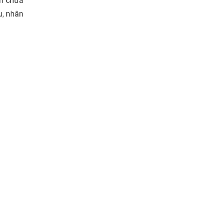
ện chưa
u, nhân