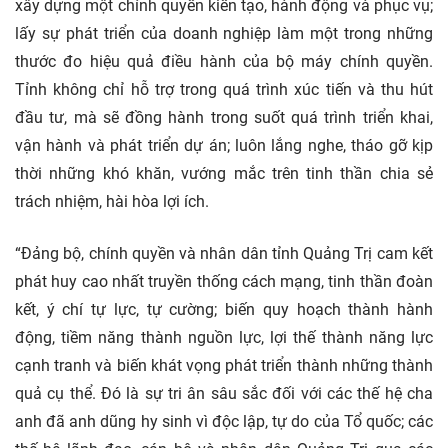
xây dựng một chính quyền kiến tạo, hành động và phục vụ;
lấy sự phát triển của doanh nghiệp làm một trong những
thước đo hiệu quả điều hành của bộ máy chính quyền.
Tỉnh không chỉ hỗ trợ trong quá trình xúc tiến và thu hút
đầu tư, mà sẽ đồng hành trong suốt quá trình triển khai,
vận hành và phát triển dự án; luôn lắng nghe, tháo gỡ kịp
thời những khó khăn, vướng mắc trên tinh thần chia sẻ
trách nhiệm, hài hòa lợi ích.
“Đảng bộ, chính quyền và nhân dân tỉnh Quảng Trị cam kết
phát huy cao nhất truyền thống cách mạng, tinh thần đoàn
kết, ý chí tự lực, tự cường; biến quy hoạch thành hành
động, tiềm năng thành nguồn lực, lợi thế thành năng lực
cạnh tranh và biến khát vọng phát triển thành những thành
quả cụ thể. Đó là sự tri ân sâu sắc đối với các thế hệ cha
anh đã anh dũng hy sinh vì độc lập, tự do của Tổ quốc; các