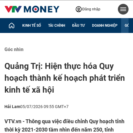
Đăng nhập
KINH TẾ SỐ
TÀI CHÍNH
ĐẦU TƯ
DOANH NGHIỆP
GÓC 
Góc nhìn
Quảng Trị: Hiện thực hóa Quy
hoạch thành kế hoạch phát triển
kinh tế xã hội
Hải Lam
05/07/2026 09:55 GMT+7
VTV.vn - Thông qua việc điều chỉnh Quy hoạch tỉnh
thời kỳ 2021-2030 tầm nhìn đến năm 250, tỉnh