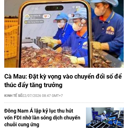
Cà Mau: Đặt kỳ vọng vào chuyển đổi số để
thúc đẩy tăng trưởng
KINH TẾ SỐ
22/07/2026 08:47 GMT+7
Đông Nam Á lập kỷ lục thu hút
vốn FDI nhờ làn sóng dịch chuyển
chuỗi cung ứng