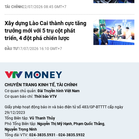
TÀI CHÍNH
22/07/2026 08:45 GMT+7
Xây dựng Lào Cai thành cực tăng
trưởng mới với 5 trụ cột phát
triển, 4 đột phá chiến lược
ĐẦU TƯ
17/07/2026 16:10 GMT+7
CHUYÊN TRANG KINH TẾ, TÀI CHÍNH
Cơ quan chủ quản:
Đài Truyền hình Việt Nam
Cơ quan báo chí:
Thời báo VTV
Giấy phép hoạt động báo in và báo điện tử số 483/GP-BTTTT cấp ngày
29/12/2023
Tổng Biên tập:
Vũ Thanh Thủy
Phó Tổng Biên tập:
Nguyễn Thị Mỹ Hạnh
,
Phạm Quốc Thắng
,
Nguyễn Trọng Ninh
Tổng đài VTV:
024-3835.5931
-
024-3835.5932