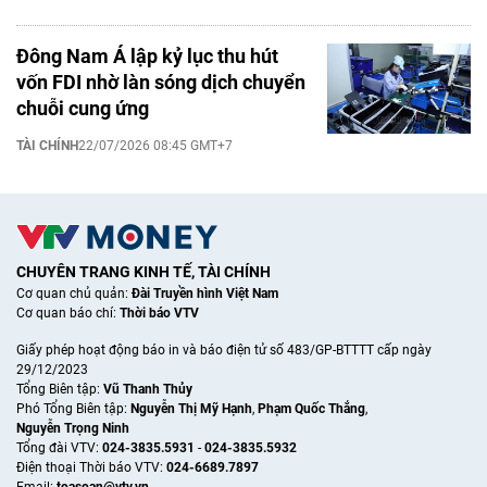
Đông Nam Á lập kỷ lục thu hút
vốn FDI nhờ làn sóng dịch chuyển
chuỗi cung ứng
TÀI CHÍNH
22/07/2026 08:45 GMT+7
CHUYÊN TRANG KINH TẾ, TÀI CHÍNH
Cơ quan chủ quản:
Đài Truyền hình Việt Nam
Cơ quan báo chí:
Thời báo VTV
Giấy phép hoạt động báo in và báo điện tử số 483/GP-BTTTT cấp ngày
29/12/2023
Tổng Biên tập:
Vũ Thanh Thủy
Phó Tổng Biên tập:
Nguyễn Thị Mỹ Hạnh
,
Phạm Quốc Thắng
,
Nguyễn Trọng Ninh
Tổng đài VTV:
024-3835.5931
-
024-3835.5932
Ðiện thoại Thời báo VTV:
024-6689.7897