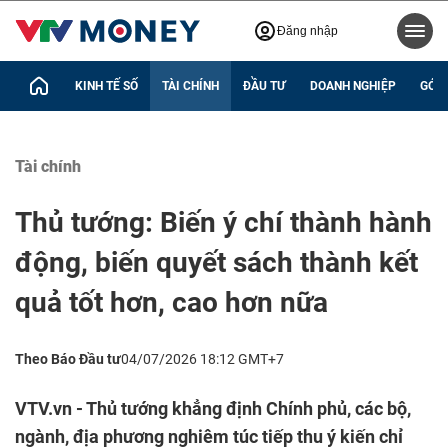
Đăng nhập
KINH TẾ SỐ
TÀI CHÍNH
ĐẦU TƯ
DOANH NGHIỆP
GÓC 
Tài chính
Thủ tướng: Biến ý chí thành hành
động, biến quyết sách thành kết
quả tốt hơn, cao hơn nữa
Theo Báo Đầu tư
04/07/2026 18:12 GMT+7
VTV.vn - Thủ tướng khẳng định Chính phủ, các bộ,
ngành, địa phương nghiêm túc tiếp thu ý kiến chỉ