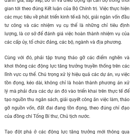
đánh giá, sắp xếp, bố trí và điều động lại cán bộ trong thời
gian tới theo đúng Kết luận của Bộ Chính trị. Việc thực hiện
các mục tiêu về phát triển kinh tế-xã hội, giải ngân vốn đầu
tư công và các nhiệm vụ cụ thể là những chỉ tiêu định
lượng, là cơ sở để đánh giá việc hoàn thành nhiệm vụ của
các cấp ủy, tổ chức đảng, các bộ, ngành và địa phương.
Cùng với đó, phải tập trung tháo gỡ các điểm nghẽn và
khơi thông các động lực tăng trưởng truyền thống trên các
lĩnh vực cụ thể. Chú trọng xử lý hiệu quả các dự án, vụ việc
tồn đọng, kéo dài, không chỉ là hoàn thành phương án xử
lý mà phải đưa các dự án đó vào triển khai trên thực tế để
tạo nguồn thu ngân sách, giải quyết công ăn việc làm, tháo
gỡ nguồn vốn, đất đai đang tồn đọng, theo đúng chỉ đạo
của đồng chí Tổng Bí thư, Chủ tịch nước.
Tạo đột phá ở các động lực tăng trưởng mới thông qua