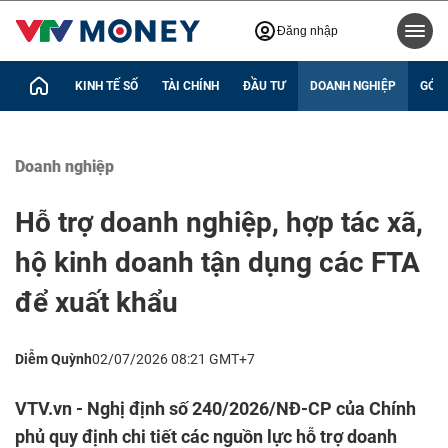
Đăng nhập
KINH TẾ SỐ
TÀI CHÍNH
ĐẦU TƯ
DOANH NGHIỆP
GÓC 
Doanh nghiệp
Hỗ trợ doanh nghiệp, hợp tác xã,
hộ kinh doanh tận dụng các FTA
để xuất khẩu
Diễm Quỳnh
02/07/2026 08:21 GMT+7
VTV.vn - Nghị định số 240/2026/NĐ-CP của Chính
phủ quy định chi tiết các nguồn lực hỗ trợ doanh