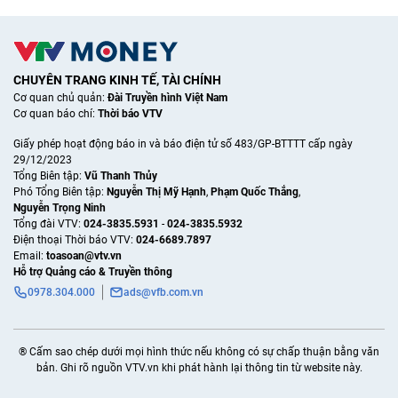
CHUYÊN TRANG KINH TẾ, TÀI CHÍNH
Cơ quan chủ quản:
Đài Truyền hình Việt Nam
Cơ quan báo chí:
Thời báo VTV
Giấy phép hoạt động báo in và báo điện tử số 483/GP-BTTTT cấp ngày
29/12/2023
Tổng Biên tập:
Vũ Thanh Thủy
Phó Tổng Biên tập:
Nguyễn Thị Mỹ Hạnh
,
Phạm Quốc Thắng
,
Nguyễn Trọng Ninh
Tổng đài VTV:
024-3835.5931
-
024-3835.5932
Ðiện thoại Thời báo VTV:
024-6689.7897
Email:
toasoan@vtv.vn
Hỗ trợ Quảng cáo & Truyền thông
0978.304.000
ads@vfb.com.vn
® Cấm sao chép dưới mọi hình thức nếu không có sự chấp thuận bằng văn
bản. Ghi rõ nguồn VTV.vn khi phát hành lại thông tin từ website này.