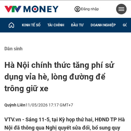
Đăng nhập
KINH TẾ SỐ
TÀI CHÍNH
ĐẦU TƯ
DOANH NGHIỆP
GÓC 
Dân sinh
Hà Nội chính thức tăng phí sử
dụng vỉa hè, lòng đường để
trông giữ xe
Quỳnh Liên
11/05/2026 17:17 GMT+7
VTV.vn - Sáng 11-5, tại Kỳ họp thứ hai, HĐND TP Hà
Nội đã thông qua Nghị quyết sửa đổi, bổ sung quy