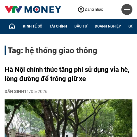
Đăng nhập
KINH TẾ SỐ
TÀI CHÍNH
ĐẦU TƯ
DOANH NGHIỆP
GÓC 
Tag:
hệ thống giao thông
Hà Nội chính thức tăng phí sử dụng vỉa hè,
lòng đường để trông giữ xe
DÂN SINH
11/05/2026