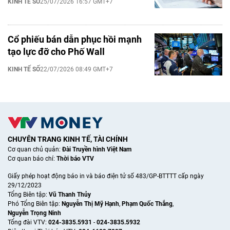
KINH TẾ SỐ
25/07/2026 16:57 GMT+7
Cổ phiếu bán dẫn phục hồi mạnh
tạo lực đỡ cho Phố Wall
KINH TẾ SỐ
22/07/2026 08:49 GMT+7
CHUYÊN TRANG KINH TẾ, TÀI CHÍNH
Cơ quan chủ quản:
Đài Truyền hình Việt Nam
Cơ quan báo chí:
Thời báo VTV
Giấy phép hoạt động báo in và báo điện tử số 483/GP-BTTTT cấp ngày
29/12/2023
Tổng Biên tập:
Vũ Thanh Thủy
Phó Tổng Biên tập:
Nguyễn Thị Mỹ Hạnh
,
Phạm Quốc Thắng
,
Nguyễn Trọng Ninh
Tổng đài VTV:
024-3835.5931
-
024-3835.5932