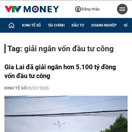
Đăng nhập
KINH TẾ SỐ
TÀI CHÍNH
ĐẦU TƯ
DOANH NGHIỆP
GÓC 
Tag:
giải ngân vốn đầu tư công
Gia Lai đã giải ngân hơn 5.100 tỷ đồng
vốn đầu tư công
KINH TẾ SỐ
05/07/2026