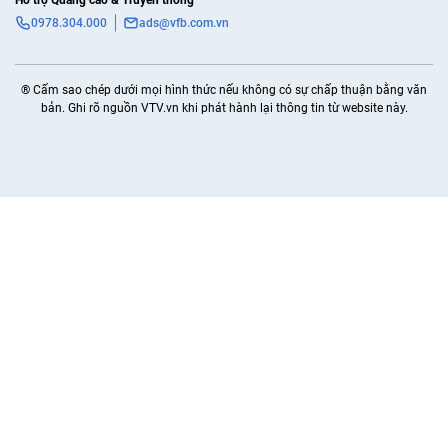
Hỗ trợ Quảng cáo & Truyền thông
0978.304.000
ads@vfb.com.vn
® Cấm sao chép dưới mọi hình thức nếu không có sự chấp thuận bằng văn
bản. Ghi rõ nguồn VTV.vn khi phát hành lại thông tin từ website này.