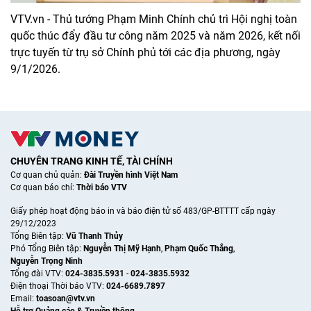
VTV.vn - Thủ tướng Phạm Minh Chính chủ trì Hội nghị toàn
quốc thúc đẩy đầu tư công năm 2025 và năm 2026, kết nối
trực tuyến từ trụ sở Chính phủ tới các địa phương, ngày
9/1/2026.
CHUYÊN TRANG KINH TẾ, TÀI CHÍNH
Cơ quan chủ quản:
Đài Truyền hình Việt Nam
Cơ quan báo chí:
Thời báo VTV
Giấy phép hoạt động báo in và báo điện tử số 483/GP-BTTTT cấp ngày
29/12/2023
Tổng Biên tập:
Vũ Thanh Thủy
Phó Tổng Biên tập:
Nguyễn Thị Mỹ Hạnh
,
Phạm Quốc Thắng
,
Nguyễn Trọng Ninh
Tổng đài VTV:
024-3835.5931
-
024-3835.5932
Ðiện thoại Thời báo VTV:
024-6689.7897
Email:
toasoan@vtv.vn