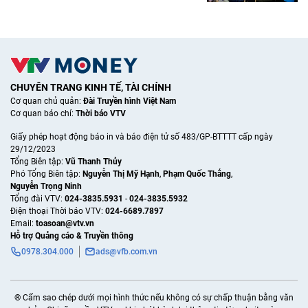
CHUYÊN TRANG KINH TẾ, TÀI CHÍNH
Cơ quan chủ quản:
Đài Truyền hình Việt Nam
Cơ quan báo chí:
Thời báo VTV
Giấy phép hoạt động báo in và báo điện tử số 483/GP-BTTTT cấp ngày
29/12/2023
Tổng Biên tập:
Vũ Thanh Thủy
Phó Tổng Biên tập:
Nguyễn Thị Mỹ Hạnh
,
Phạm Quốc Thắng
,
Nguyễn Trọng Ninh
Tổng đài VTV:
024-3835.5931
-
024-3835.5932
Ðiện thoại Thời báo VTV:
024-6689.7897
Email:
toasoan@vtv.vn
Hỗ trợ Quảng cáo & Truyền thông
0978.304.000
ads@vfb.com.vn
® Cấm sao chép dưới mọi hình thức nếu không có sự chấp thuận bằng văn