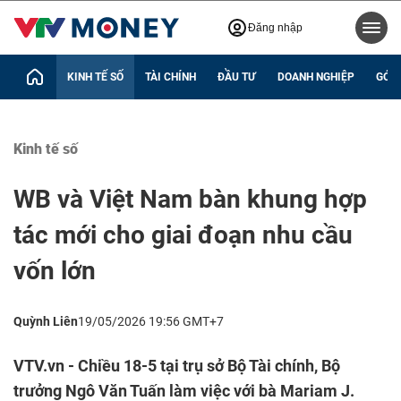
Đăng nhập
KINH TẾ SỐ
TÀI CHÍNH
ĐẦU TƯ
DOANH NGHIỆP
GÓC 
Kinh tế số
WB và Việt Nam bàn khung hợp
tác mới cho giai đoạn nhu cầu
vốn lớn
Quỳnh Liên
19/05/2026 19:56 GMT+7
VTV.vn - Chiều 18-5 tại trụ sở Bộ Tài chính, Bộ
trưởng Ngô Văn Tuấn làm việc với bà Mariam J.