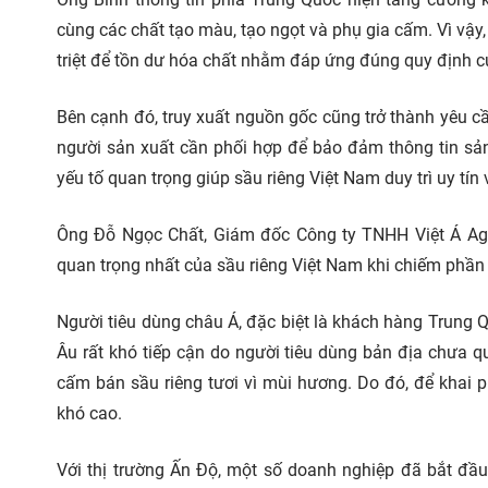
cùng các chất tạo màu, tạo ngọt và phụ gia cấm. Vì vậy,
triệt để tồn dư hóa chất nhằm đáp ứng đúng quy định củ
Bên cạnh đó, truy xuất nguồn gốc cũng trở thành yêu c
người sản xuất cần phối hợp để bảo đảm thông tin sả
yếu tố quan trọng giúp sầu riêng Việt Nam duy trì uy tín 
Ông Đỗ Ngọc Chất, Giám đốc Công ty TNHH Việt Á Agri
quan trọng nhất của sầu riêng Việt Nam khi chiếm phần 
Người tiêu dùng châu Á, đặc biệt là khách hàng Trung Quố
Âu rất khó tiếp cận do người tiêu dùng bản địa chưa q
cấm bán sầu riêng tươi vì mùi hương. Do đó, để khai 
khó cao.
Với thị trường Ấn Độ, một số doanh nghiệp đã bắt đầ