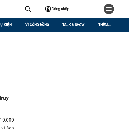
Đăng nhập
SỰ KIỆN
VÌ CỘNG ĐỒNG
TALK & SHOW
THÊM...
truy
 10.000
 vì ách