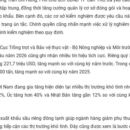
tập trung, đồng thời tăng cường quản lý cơ sở đóng gói và ho
p khẩu. Bên cạnh đó, các cơ sở kiểm nghiệm được yêu cầu n
ình trạng ùn tắc. Chính quyền cũng nhấn mạnh việc xử lý nghiê
rình kiểm nghiệm theo quy định.
Cục Trồng trọt và Bảo vệ thực vật - Bộ Nông nghiệp và Môi trư
ầu năm 2026 cũng ghi nhận nhiều tín hiệu tích cực. Riêng quý 
 221,7 triệu USD, tăng mạnh so với cùng kỳ năm trước. Trong 
600 tấn, tăng mạnh so với cùng kỳ năm 2025.
ệt Nam đang gia tăng hiện diện tại nhiều thị trường khó tính nh
%, Úc tăng hơn 40% và Nhật Bản tăng gần 12% so với cùng 
xuất khẩu sầu riêng đông lạnh giúp ngành hàng giảm phụ th
g tiếp cận các thị trường khó tính. Đây cũng được xem là bước