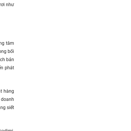
ươi như
ọng tâm
ong bối
ịch bản
ến phát
ặt hàng
, doanh
ng siết
cadimi,