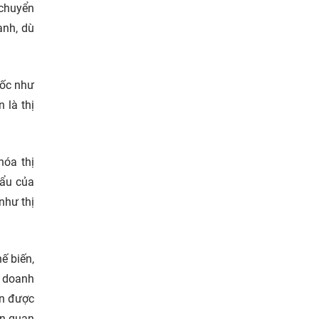
 chuyển
ạnh, dù
uốc như
 là thị
hóa thị
hẩu của
như thị
ế biến,
, doanh
ần được
ên quan