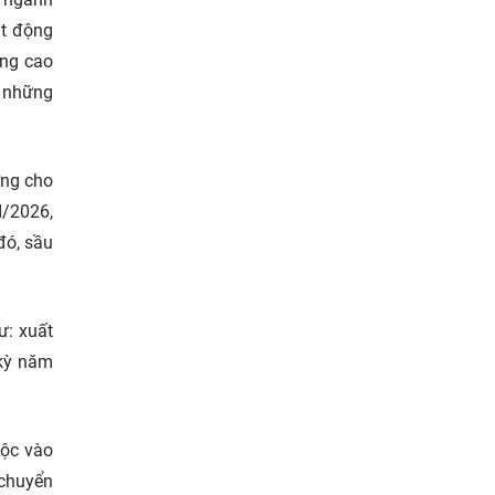
ạt động
âng cao
m những
ờng cho
I/2026,
đó, sầu
ư: xuất
kỳ năm
uộc vào
 chuyển