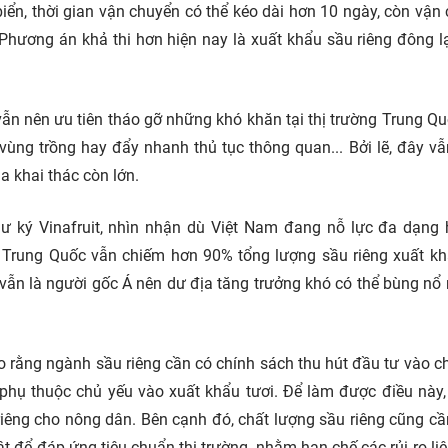
iển, thời gian vận chuyển có thể kéo dài hơn 10 ngày, còn vận
Phương án khả thi hơn hiện nay là xuất khẩu sầu riêng đông l
 vẫn nên ưu tiên tháo gỡ những khó khăn tại thị trường Trung Q
ng trồng hay đẩy nhanh thủ tục thông quan... Bởi lẽ, đây vẫn
a khai thác còn lớn.
ký Vinafruit, nhìn nhận dù Việt Nam đang nỗ lực đa dạng 
Trung Quốc vẫn chiếm hơn 90% tổng lượng sầu riêng xuất k
ẫn là người gốc Á nên dư địa tăng trưởng khó có thể bùng nổ 
 rằng ngành sầu riêng cần có chính sách thu hút đầu tư vào ch
phụ thuộc chủ yếu vào xuất khẩu tươi. Để làm được điều này
 riêng cho nông dân. Bên cạnh đó, chất lượng sầu riêng cũng c
 để đáp ứng tiêu chuẩn thị trường, nhằm hạn chế các rủi ro li