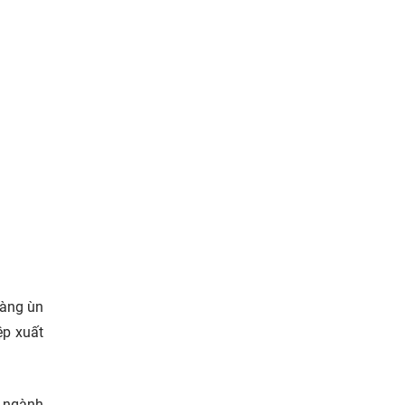
hàng ùn
ệp xuất
u ngành