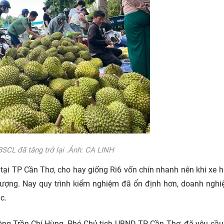
BSCL đã tăng trở lại .Ảnh: CA LINH
tại TP Cần Thơ, cho hay giống Ri6 vốn chín nhanh nên khi xe 
ất lượng. Nay quy trình kiểm nghiệm đã ổn định hơn, doanh nghi
c.
 ông Trần Chí Hùng, Phó Chủ tịch UBND TP Cần Thơ, đã yêu cầ