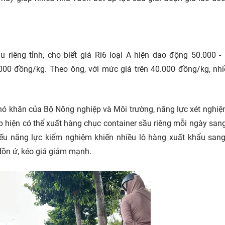
 riêng tỉnh, cho biết giá Ri6 loại A hiện dao động 50.000 -
.000 đồng/kg. Theo ông, với mức giá trên 40.000 đồng/kg, nh
khó khăn của Bộ Nông nghiệp và Môi trường, năng lực xét nghi
p hiện có thể xuất hàng chục container sầu riêng mỗi ngày san
hiếu năng lực kiểm nghiệm khiến nhiều lô hàng xuất khẩu san
ồn ứ, kéo giá giảm mạnh.