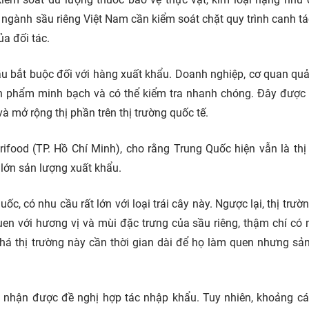
 ngành sầu riêng Việt Nam cần kiểm soát chặt quy trình canh tác
a đối tác.
ầu bắt buộc đối với hàng xuất khẩu. Doanh nghiệp, cơ quan quả
n phẩm minh bạch và có thể kiểm tra nhanh chóng. Đây được
và mở rộng thị phần trên thị trường quốc tế.
food (TP. Hồ Chí Minh), cho rằng Trung Quốc hiện vẫn là thị
lớn sản lượng xuất khẩu.
c, có nhu cầu rất lớn với loại trái cây này. Ngược lại, thị trườ
uen với hương vị và mùi đặc trưng của sầu riêng, thậm chí có 
phá thị trường này cần thời gian dài để họ làm quen nhưng sả
u nhận được đề nghị hợp tác nhập khẩu. Tuy nhiên, khoảng c