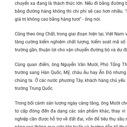
chuyển xa đang là thách thức lớn. Nếu đi bằng đường b
bằng đường hàng không thì chi phí sẽ cao hơn nhiều. "
giá trị không cao bằng hàng tươi" - ông nói.
Cũng theo ông Chất, trong giai đoạn hiện tại, Việt Nam
tăng cường kiểm nghiệm chất lượng, kiểm soát mã số vù
trường gần, thuận lợi cho vận chuyển đường bộ và dư đị
Cùng quan điểm, ông Nguyễn Văn Mười, Phó Tổng Thư 
trường sang Hàn Quốc, Mỹ, châu Âu hay Ấn Độ nhưng 
chúng ta. Ở các nước phương Tây, khách hàng chủ yếu v
trường Trung Quốc.
Trong bối cảnh sản lượng ngày càng tăng, ông Mười cho
từ cấp đông đến đa dạng các sản phẩm khác, thay vì 
nghiệp cần được hỗ trợ về đất đai, vốn để tiêu thụ sầu
nâng cao thông qua việc tập huấn và hướng dẫn kỹ thuật