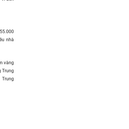
 55.000
iều nhà
ệm vàng
g Trung
g Trung