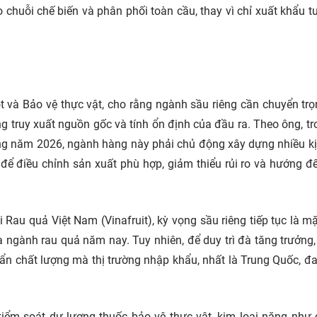
chuỗi chế biến và phân phối toàn cầu, thay vì chỉ xuất khẩu t
 và Bảo vệ thực vật, cho rằng ngành sầu riêng cần chuyển tr
g truy xuất nguồn gốc và tính ổn định của đầu ra. Theo ông, tr
trong năm 2026, ngành hàng này phải chủ động xây dựng nhiều k
để điều chỉnh sản xuất phù hợp, giảm thiểu rủi ro và hướng đ
 Rau quả Việt Nam (Vinafruit), kỳ vọng sầu riêng tiếp tục là m
 ngành rau quả năm nay. Tuy nhiên, để duy trì đà tăng trưởng
ẩn chất lượng mà thị trường nhập khẩu, nhất là Trung Quốc, đa
iểm soát dư lượng thuốc bảo vệ thực vật, kim loại nặng như 