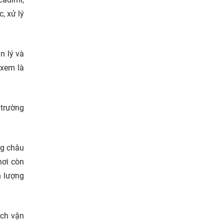
, xử lý
n lý và
 xem là
 trường
ng châu
nơi còn
n lượng
ách vận