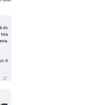
ãi do
g hóa
sia,
vực ở