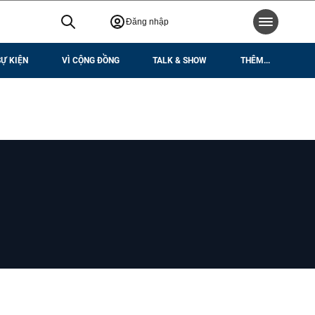
Đăng nhập
SỰ KIỆN
VÌ CỘNG ĐỒNG
TALK & SHOW
THÊM...