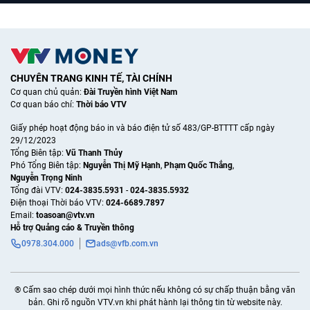
CHUYÊN TRANG KINH TẾ, TÀI CHÍNH
Cơ quan chủ quản:
Đài Truyền hình Việt Nam
Cơ quan báo chí:
Thời báo VTV
Giấy phép hoạt động báo in và báo điện tử số 483/GP-BTTTT cấp ngày
29/12/2023
Tổng Biên tập:
Vũ Thanh Thủy
Phó Tổng Biên tập:
Nguyễn Thị Mỹ Hạnh
,
Phạm Quốc Thắng
,
Nguyễn Trọng Ninh
Tổng đài VTV:
024-3835.5931
-
024-3835.5932
Ðiện thoại Thời báo VTV:
024-6689.7897
Email:
toasoan@vtv.vn
Hỗ trợ Quảng cáo & Truyền thông
0978.304.000
ads@vfb.com.vn
® Cấm sao chép dưới mọi hình thức nếu không có sự chấp thuận bằng văn
bản. Ghi rõ nguồn VTV.vn khi phát hành lại thông tin từ website này.