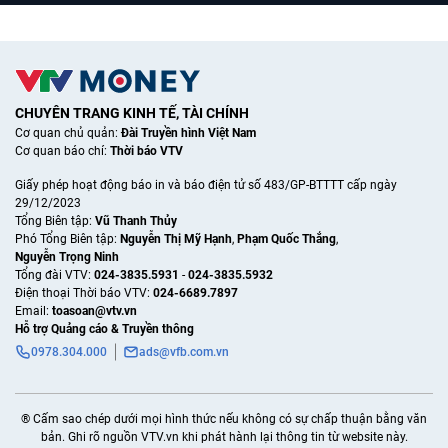
CHUYÊN TRANG KINH TẾ, TÀI CHÍNH
Cơ quan chủ quản:
Đài Truyền hình Việt Nam
Cơ quan báo chí:
Thời báo VTV
Giấy phép hoạt động báo in và báo điện tử số 483/GP-BTTTT cấp ngày
29/12/2023
Tổng Biên tập:
Vũ Thanh Thủy
Phó Tổng Biên tập:
Nguyễn Thị Mỹ Hạnh
,
Phạm Quốc Thắng
,
Nguyễn Trọng Ninh
Tổng đài VTV:
024-3835.5931
-
024-3835.5932
Ðiện thoại Thời báo VTV:
024-6689.7897
Email:
toasoan@vtv.vn
Hỗ trợ Quảng cáo & Truyền thông
0978.304.000
ads@vfb.com.vn
® Cấm sao chép dưới mọi hình thức nếu không có sự chấp thuận bằng văn
bản. Ghi rõ nguồn VTV.vn khi phát hành lại thông tin từ website này.