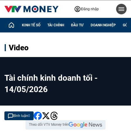
Đăng nhập
KINH TẾ SỐ
TÀI CHÍNH
ĐẦU TƯ
DOANH NGHIỆP
GÓC 
Video
Tài chính kinh doanh tối -
14/05/2026
Bình luận
0
Theo dõi VTV Money trên