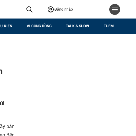
Đăng nhập
SỰ KIỆN
VÌ CỘNG ĐỒNG
TALK & SHOW
THÊM...
h
úi
uầy bán
ờng Bến