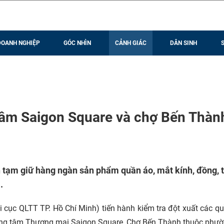
DOANH NGHIỆP
GÓC NHÌN
CẢNH GIÁC
DÂN SINH
g tâm Saigon Square và chợ Bến Thàn
h tạm giữ hàng ngàn sản phẩm quần áo, mắt kính, đồng, t
.
i cục QLTT TP. Hồ Chí Minh) tiến hành kiểm tra đột xuất các q
Trung tâm Thương mại Saigon Square, Chợ Bến Thành thuộc phư