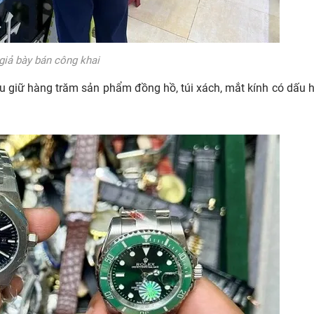
giả bày bán công khai
u giữ hàng trăm sản phẩm đồng hồ, túi xách, mắt kính có dấu h