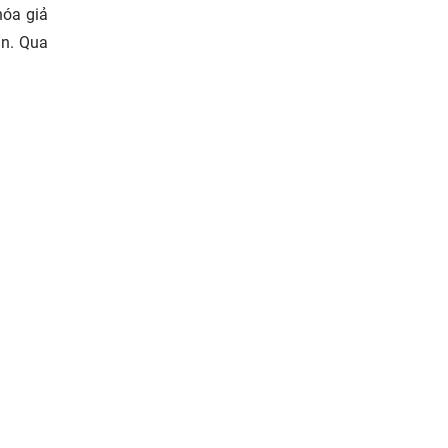
hóa giả
àn. Qua