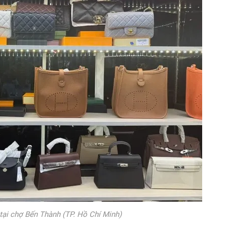
 tại chợ Bến Thành (TP. Hồ Chí Minh)