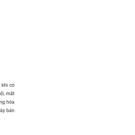
 khi có
hồ, mắt
àng hóa
bày bán