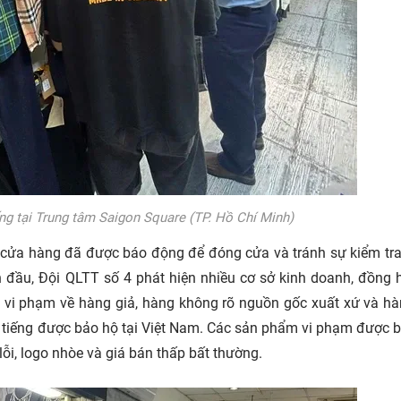
ếng tại Trung tâm Saigon Square (TP. Hồ Chí Minh)
cửa hàng đã được báo động để đóng cửa và tránh sự kiểm tra
 đầu, Đội QLTT số 4 phát hiện nhiều cơ sở kinh doanh, đồng 
iệu vi phạm về hàng giả, hàng không rõ nguồn gốc xuất xứ và h
i tiếng được bảo hộ tại Việt Nam. Các sản phẩm vi phạm được 
i, logo nhòe và giá bán thấp bất thường.