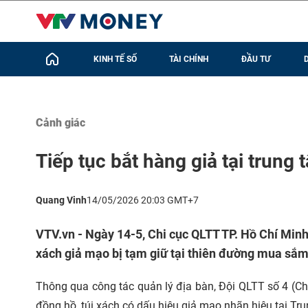
KINH TẾ SỐ
TÀI CHÍNH
ĐẦU TƯ
Cảnh giác
Tiếp tục bắt hàng giả tại trun
Quang Vinh
14/05/2026 20:03 GMT+7
VTV.vn - Ngày 14-5, Chi cục QLTT TP. Hồ Chí Min
xách giả mạo bị tạm giữ tại thiên đường mua sắm
Thông qua công tác quản lý địa bàn, Đội QLTT số 4 (Ch
đồng hồ, túi xách có dấu hiệu giả mạo nhãn hiệu tại 