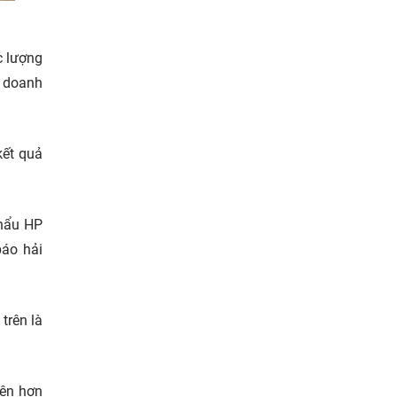
c lượng
ù doanh
kết quả
khẩu HP
báo hải
trên là
iện hơn