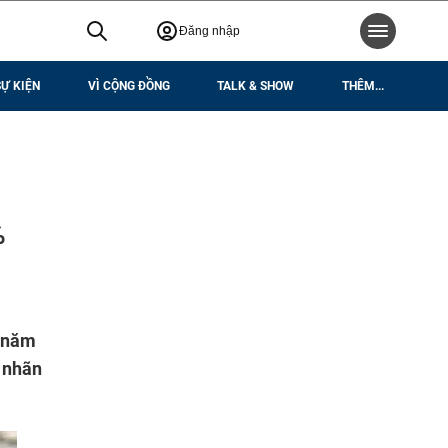
Đăng nhập
SỰ KIỆN
VÌ CỘNG ĐỒNG
TALK & SHOW
THÊM...
%
t năm
o nhãn