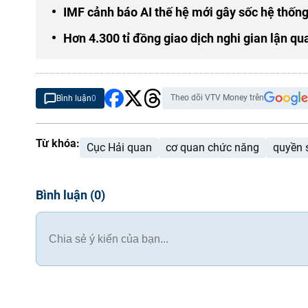
IMF cảnh báo AI thế hệ mới gây sốc hệ thống
Hơn 4.300 tỉ đồng giao dịch nghi gian lận 
Theo dõi VTV Money trên
Bình luận
0
Từ khóa:
Cục Hải quan
cơ quan chức năng
quyền s
Bình luận
(
0
)