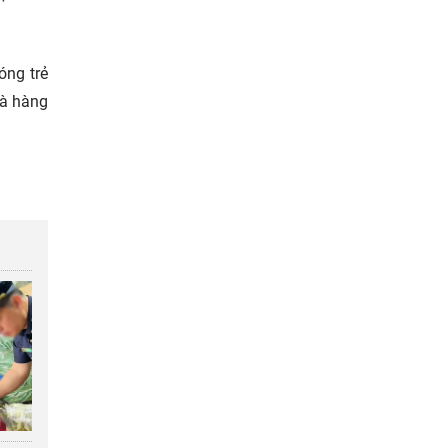
óng trẻ
là hàng