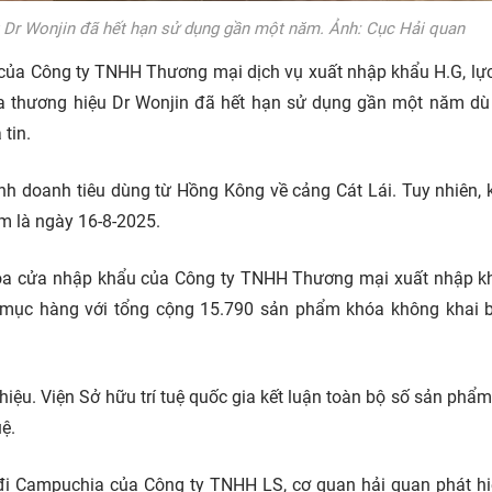
u Dr Wonjin đã hết hạn sử dụng gần một năm. Ảnh: Cục Hải quan
 của Công ty TNHH Thương mại dịch vụ xuất nhập khẩu H.G, lự
da thương hiệu Dr Wonjin đã hết hạn sử dụng gần một năm d
tin.
nh doanh tiêu dùng từ Hồng Kông về cảng Cát Lái. Tuy nhiên, 
ẩm là ngày 16-8-2025.
khóa cửa nhập khẩu của Công ty TNHH Thương mại xuất nhập 
5 mục hàng với tổng cộng 15.790 sản phẩm khóa không khai 
ệu. Viện Sở hữu trí tuệ quốc gia kết luận toàn bộ số sản phẩm 
ệ.
i đi Campuchia của Công ty TNHH LS, cơ quan hải quan phát h