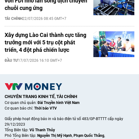
vốn FDI nhờ làn sóng dịch chuyển
chuỗi cung ứng
TÀI CHÍNH
22/07/2026 08:45 GMT+7
Xây dựng Lào Cai thành cực tăng
trưởng mới với 5 trụ cột phát
triển, 4 đột phá chiến lược
ĐẦU TƯ
17/07/2026 16:10 GMT+7
CHUYÊN TRANG KINH TẾ, TÀI CHÍNH
Cơ quan chủ quản:
Đài Truyền hình Việt Nam
Cơ quan báo chí:
Thời báo VTV
Giấy phép hoạt động báo in và báo điện tử số 483/GP-BTTTT cấp ngày
29/12/2023
Tổng Biên tập:
Vũ Thanh Thủy
Phó Tổng Biên tập:
Nguyễn Thị Mỹ Hạnh
,
Phạm Quốc Thắng
,