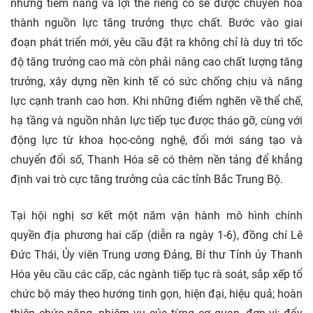
những tiềm năng và lợi thế riêng có sẽ được chuyển hóa
thành nguồn lực tăng trưởng thực chất. Bước vào giai
đoạn phát triển mới, yêu cầu đặt ra không chỉ là duy trì tốc
độ tăng trưởng cao mà còn phải nâng cao chất lượng tăng
trưởng, xây dựng nền kinh tế có sức chống chịu và năng
lực cạnh tranh cao hơn. Khi những điểm nghẽn về thể chế,
hạ tầng và nguồn nhân lực tiếp tục được tháo gỡ, cùng với
động lực từ khoa học-công nghệ, đổi mới sáng tạo và
chuyển đổi số, Thanh Hóa sẽ có thêm nền tảng để khẳng
định vai trò cực tăng trưởng của các tỉnh Bắc Trung Bộ.
Tại hội nghị sơ kết một năm vận hành mô hình chính
quyền địa phương hai cấp (diễn ra ngày 1-6), đồng chí Lê
Đức Thái, Ủy viên Trung ương Đảng, Bí thư Tỉnh ủy Thanh
Hóa yêu cầu các cấp, các ngành tiếp tục rà soát, sắp xếp tổ
chức bộ máy theo hướng tinh gọn, hiện đại, hiệu quả; hoàn