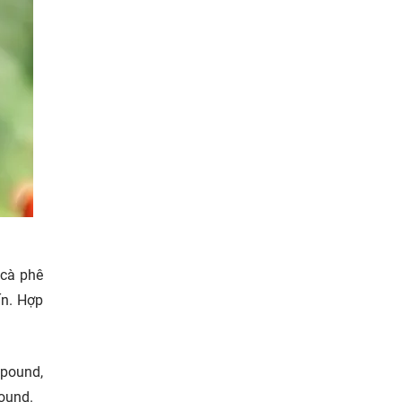
 cà phê
ấn. Hợp
/pound,
ound.