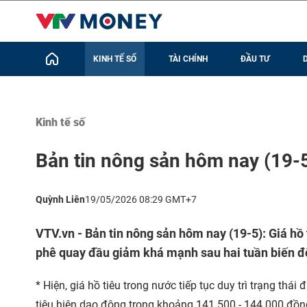
KINH TẾ SỐ
TÀI CHÍNH
ĐẦU TƯ
Kinh tế số
Bản tin nông sản hôm nay (19-
Quỳnh Liên
19/05/2026 08:29 GMT+7
VTV.vn - Bản tin nông sản hôm nay (19-5): Giá hồ ti
phê quay đầu giảm khá mạnh sau hai tuần biến độ
* Hiện, giá hồ tiêu trong nước tiếp tục duy trì trạng thá
tiêu hiện dao động trong khoảng 141.500 - 144.000 đồn