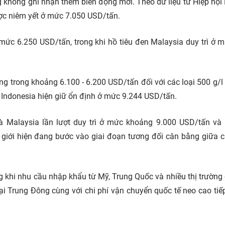
ng không ghi nhận thêm biến động mới. Theo dữ liệu từ Hiệp hội 
được niêm yết ở mức 7.050 USD/tấn.
 mức 6.250 USD/tấn, trong khi hồ tiêu đen Malaysia duy trì ở 
ng trong khoảng 6.100 - 6.200 USD/tấn đối với các loại 500 g/l
a Indonesia hiện giữ ổn định ở mức 9.244 USD/tấn.
và Malaysia lần lượt duy trì ở mức khoảng 9.000 USD/tấn và
hế giới hiện đang bước vào giai đoạn tương đối cân bằng giữa 
 khi nhu cầu nhập khẩu từ Mỹ, Trung Quốc và nhiều thị trường
 tại Trung Đông cùng với chi phí vận chuyển quốc tế neo cao tiếp