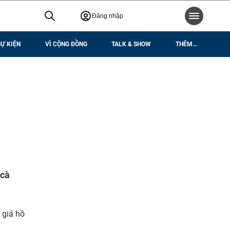
Đăng nhập
SỰ KIỆN
VÌ CỘNG ĐỒNG
TALK & SHOW
THÊM...
 cà
 giá hồ