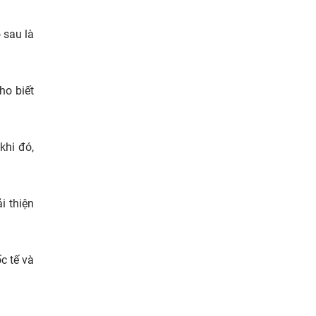
 sau là
ho biết
khi đó,
i thiện
c tế và