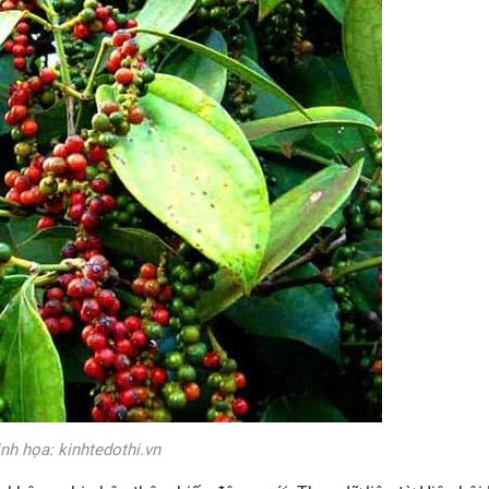
nh họa: kinhtedothi.vn