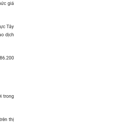
mức giá
vực Tây
ao dịch
 86.200
i trong
rên thị