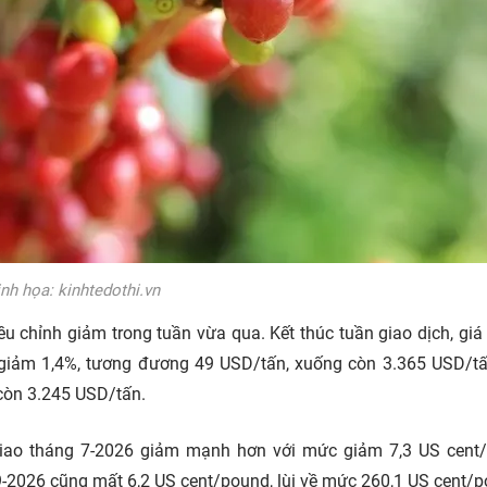
nh họa: kinhtedothi.vn
iều chỉnh giảm trong tuần vừa qua. Kết thúc tuần giao dịch, giá
 giảm 1,4%, tương đương 49 USD/tấn, xuống còn 3.365 USD/t
còn 3.245 USD/tấn.
 giao tháng 7-2026 giảm mạnh hơn với mức giảm 7,3 US cent
-2026 cũng mất 6,2 US cent/pound, lùi về mức 260,1 US cent/p