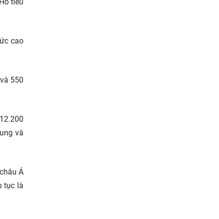
Hồ tiêu
mức cao
 và 550
 12.200
cung và
 châu Á
 tục là