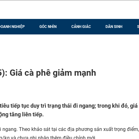
DOANH NGHIỆP
GÓC NHÌN
CẢNH GIÁC
DÂN SINH
5): Giá cà phê giảm mạnh
êu tiếp tục duy trì trạng thái đi ngang; trong khi đó, giá
ng tăng liên tiếp.
i đi ngang. Theo khảo sát tại các địa phương sản xuất trọng điểm,
g/kg và chưa ghi nhận thêm điều chỉnh mới.