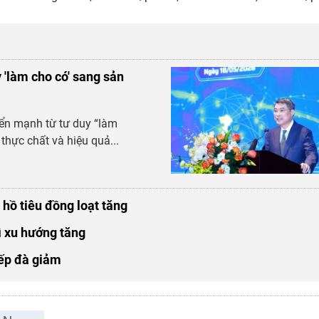
 'làm cho có' sang sản
ển mạnh từ tư duy “làm
 thực chất và hiệu quả...
 hồ tiêu đồng loạt tăng
ì xu hướng tăng
iếp đà giảm