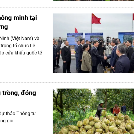
hông minh tại
ưng
Ninh (Việt Nam) và
trọng tổ chức Lễ
ặp cửa khẩu quốc tế
g trồng, đóng
dự thảo Thông tư
ng gói.