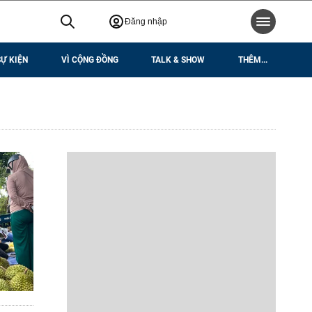
Đăng nhập
SỰ KIỆN
VÌ CỘNG ĐỒNG
TALK & SHOW
THÊM...