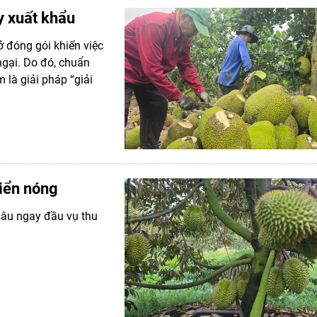
ây xuất khẩu
ở đóng gói khiến việc
ngại. Do đó, chuẩn
 là giải pháp “giải
riển nóng
sâu ngay đầu vụ thu