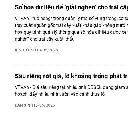
Số hóa dữ liệu để ‘giải nghẽn’ cho trái c
VTV.vn - “Lỗ hổng” trong quản lý mã số vùng trồng, cơ s
truy xuất nguồn gốc trái cây xuất khẩu gặp không ít trở 
hóa quy trình quản lý thông qua số hóa dữ liệu được xem
nghẽn” cho trái cây xuất khẩu.
KINH TẾ SỐ
18/05/2026
Sầu riêng rớt giá, lộ khoảng trống phát t
VTV.vn - Giá sầu riêng tại nhiều tỉnh ĐBSCL đang giảm 
hoạch, đẩy nhiều nhà vườn vào cảnh thua lỗ.
DÂN SINH
10/05/2026