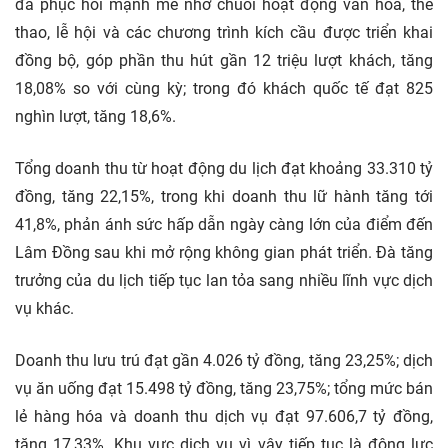
đà phục hồi mạnh mẽ nhờ chuỗi hoạt động văn hóa, thể
thao, lễ hội và các chương trình kích cầu được triển khai
đồng bộ, góp phần thu hút gần 12 triệu lượt khách, tăng
18,08% so với cùng kỳ; trong đó khách quốc tế đạt 825
nghìn lượt, tăng 18,6%.
Tổng doanh thu từ hoạt động du lịch đạt khoảng 33.310 tỷ
đồng, tăng 22,15%, trong khi doanh thu lữ hành tăng tới
41,8%, phản ánh sức hấp dẫn ngày càng lớn của điểm đến
Lâm Đồng sau khi mở rộng không gian phát triển. Đà tăng
trưởng của du lịch tiếp tục lan tỏa sang nhiều lĩnh vực dịch
vụ khác.
Doanh thu lưu trú đạt gần 4.026 tỷ đồng, tăng 23,25%; dịch
vụ ăn uống đạt 15.498 tỷ đồng, tăng 23,75%; tổng mức bán
lẻ hàng hóa và doanh thu dịch vụ đạt 97.606,7 tỷ đồng,
tăng 17,33%. Khu vực dịch vụ vì vậy tiếp tục là động lực