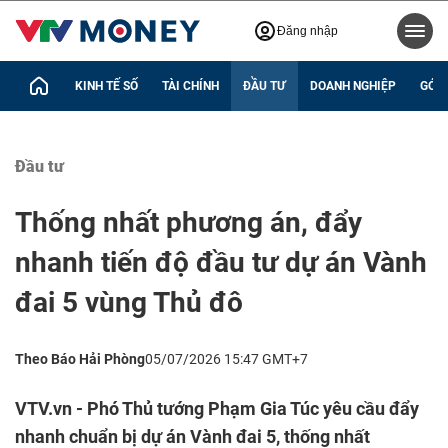
Đăng nhập
KINH TẾ SỐ
TÀI CHÍNH
ĐẦU TƯ
DOANH NGHIỆP
GÓC 
Đầu tư
Thống nhất phương án, đẩy
nhanh tiến độ đầu tư dự án Vành
đai 5 vùng Thủ đô
Theo Báo Hải Phòng
05/07/2026 15:47 GMT+7
VTV.vn - Phó Thủ tướng Phạm Gia Túc yêu cầu đẩy
nhanh chuẩn bị dự án Vành đai 5, thống nhất