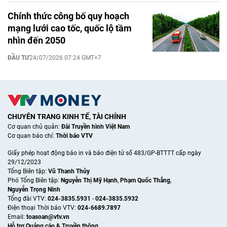
Chính thức công bố quy hoạch
mạng lưới cao tốc, quốc lộ tầm
nhìn đến 2050
ĐẦU TƯ
24/07/2026 07:24 GMT+7
CHUYÊN TRANG KINH TẾ, TÀI CHÍNH
Cơ quan chủ quản:
Đài Truyền hình Việt Nam
Cơ quan báo chí:
Thời báo VTV
Giấy phép hoạt động báo in và báo điện tử số 483/GP-BTTTT cấp ngày
29/12/2023
Tổng Biên tập:
Vũ Thanh Thủy
Phó Tổng Biên tập:
Nguyễn Thị Mỹ Hạnh
,
Phạm Quốc Thắng
,
Nguyễn Trọng Ninh
Tổng đài VTV:
024-3835.5931
-
024-3835.5932
Ðiện thoại Thời báo VTV:
024-6689.7897
Email:
toasoan@vtv.vn
Hỗ trợ Quảng cáo & Truyền thông