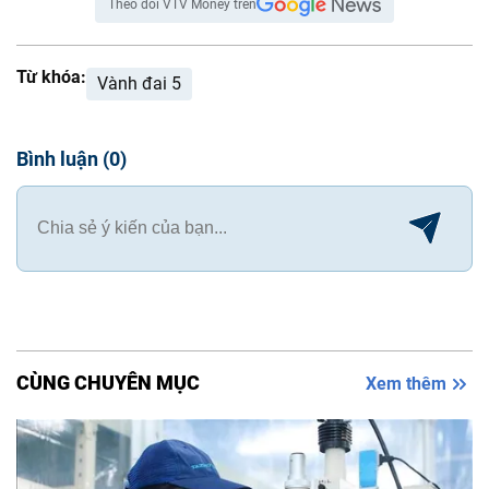
Theo dõi VTV Money trên
Từ khóa:
Vành đai 5
Bình luận
(
0
)
CÙNG CHUYÊN MỤC
Xem thêm