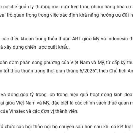
c cơ chế quản lý thương mại dựa trên từng nhóm hàng hóa cụ 
 vai trò quan trọng trong việc xác định khả năng hưởng ưu đãi 
 các điều khoản trong thỏa thuận ART giữa Mỹ và Indonesia để
à xây dựng chiến lược xuất khẩu.
 đoàn đàm phán song phương của Việt Nam và Mỹ, từ cấp kỹ th
àn tất thỏa thuận trong thời gian tháng 6/2026”, theo Chủ tịch
à đóng góp tỷ trọng lớn trong hiệu quả hoạt động kinh do
ại giữa Việt Nam và Mỹ, đặc biệt là các chính sách thuế quan 
 của Vinatex và các đơn vị thành viên.
tổ chức các hội thảo nội bộ chuyên sâu hơn sau khi có kết luậ