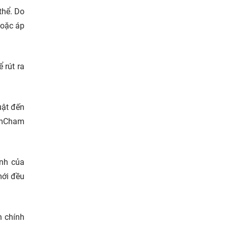
thể. Do
hoặc áp
 rút ra
uật đến
 AmCham
anh của
mới đều
n chính