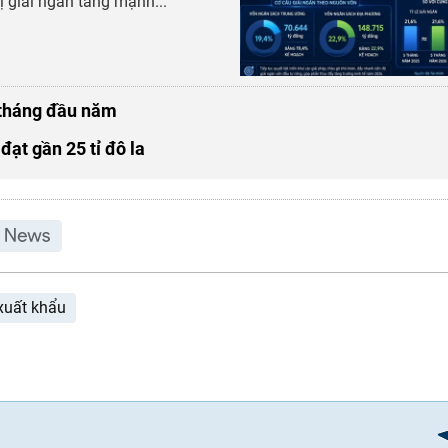
ị giải ngân tăng mạnh...
 tháng đầu năm
ạt gần 25 tỉ đô la
xuất khẩu