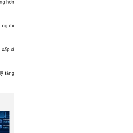
ỡng hơn
à người
 xấp xỉ
Mỹ tăng