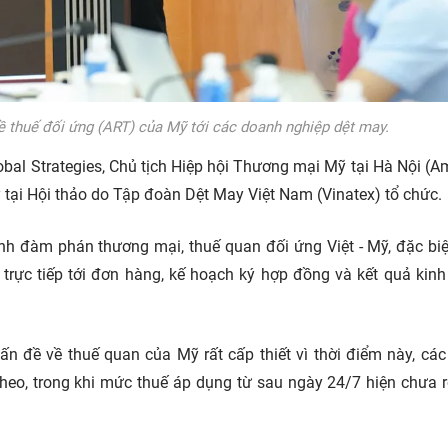
về thuế đối ứng (ART) của Mỹ tới các doanh nghiệp dệt may.
lobal Strategies, Chủ tịch Hiệp hội Thương mại Mỹ tại Hà Nội 
ỹ tại Hội thảo do Tập đoàn Dệt May Việt Nam (Vinatex) tổ chức.
ình đàm phán thương mại, thuế quan đối ứng Việt - Mỹ, đặc biệ
 trực tiếp tới đơn hàng, kế hoạch ký hợp đồng và kết quả kin
ấn đề về thuế quan của Mỹ rất cấp thiết vì thời điểm này, cá
heo, trong khi mức thuế áp dụng từ sau ngày 24/7 hiện chưa r