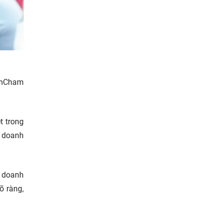
(AmCham
t trong
h doanh
c doanh
õ ràng,