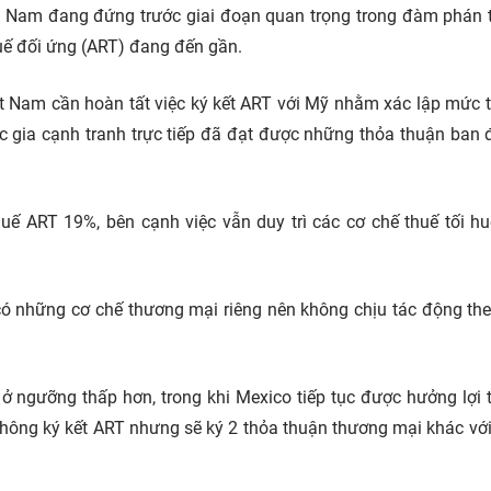
 Việt Nam đang đứng trước giai đoạn quan trọng trong đàm phán
huế đối ứng (ART) đang đến gần.
ệt Nam cần hoàn tất việc ký kết ART với Mỹ nhằm xác lập mức 
c gia cạnh tranh trực tiếp đã đạt được những thỏa thuận ban 
uế ART 19%, bên cạnh việc vẫn duy trì các cơ chế thuế tối h
có những cơ chế thương mại riêng nên không chịu tác động th
 ở ngưỡng thấp hơn, trong khi Mexico tiếp tục được hưởng lợi 
ông ký kết ART nhưng sẽ ký 2 thỏa thuận thương mại khác vớ