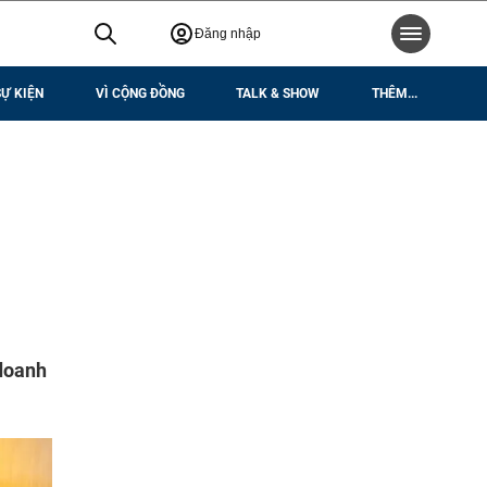
Đăng nhập
SỰ KIỆN
VÌ CỘNG ĐỒNG
TALK & SHOW
THÊM...
 doanh