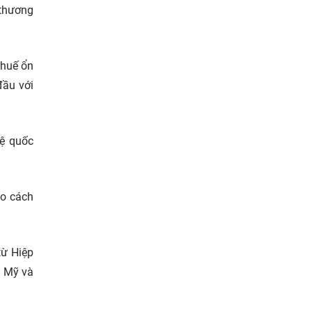
 thương
thuế ổn
đầu với
uệ quốc
eo cách
từ Hiệp
i Mỹ và