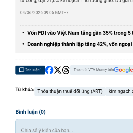
tư công, đạt 21,6% kế hoạch Thủ tướng giao. Dù giá tr
04/06/2026 09:06 GMT+7
Vốn FDI vào Việt Nam tăng gần 35% trong 5
Doanh nghiệp thành lập tăng 42%, vốn ngoại đ
Theo dõi VTV Money trên
Bình luận
0
Từ khóa:
Thỏa thuận thuế đối ứng (ART)
kim ngạch 
Bình luận
(
0
)