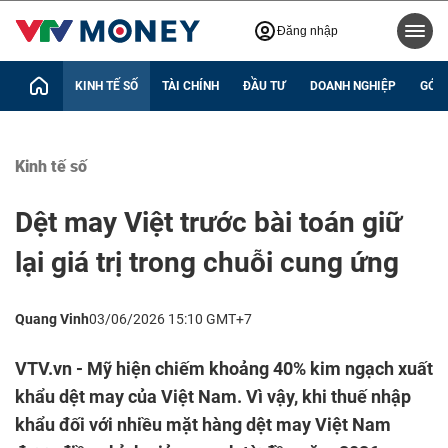
Đăng nhập
KINH TẾ SỐ
TÀI CHÍNH
ĐẦU TƯ
DOANH NGHIỆP
GÓC 
Kinh tế số
Dệt may Việt trước bài toán giữ
lại giá trị trong chuỗi cung ứng
Quang Vinh
03/06/2026 15:10 GMT+7
VTV.vn - Mỹ hiện chiếm khoảng 40% kim ngạch xuất
khẩu dệt may của Việt Nam. Vì vậy, khi thuế nhập
khẩu đối với nhiều mặt hàng dệt may Việt Nam