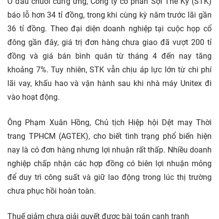
Ở đầu chuỗi cung ứng, Công ty cổ phần Sợi Thế Kỷ (STK)
báo lỗ hơn 34 tỉ đồng, trong khi cùng kỳ năm trước lãi gần
36 tỉ đồng. Theo đại diện doanh nghiệp tại cuộc họp cổ
đông gần đây, giá trị đơn hàng chưa giao đã vượt 200 tỉ
đồng và giá bán bình quân từ tháng 4 đến nay tăng
khoảng 7%. Tuy nhiên, STK vẫn chịu áp lực lớn từ chi phí
lãi vay, khấu hao và vận hành sau khi nhà máy Unitex đi
vào hoạt động.
Ông Phạm Xuân Hồng, Chủ tịch Hiệp hội Dệt may Thời
trang TPHCM (AGTEK), cho biết tình trạng phổ biến hiện
nay là có đơn hàng nhưng lợi nhuận rất thấp. Nhiều doanh
nghiệp chấp nhận các hợp đồng có biên lợi nhuận mỏng
để duy trì công suất và giữ lao động trong lúc thị trường
chưa phục hồi hoàn toàn.
Thuế giảm chưa giải quyết được bài toán cạnh tranh