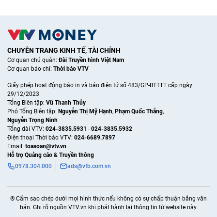
CHUYÊN TRANG KINH TẾ, TÀI CHÍNH
Cơ quan chủ quản:
Đài Truyền hình Việt Nam
Cơ quan báo chí:
Thời báo VTV
Giấy phép hoạt động báo in và báo điện tử số 483/GP-BTTTT cấp ngày
29/12/2023
Tổng Biên tập:
Vũ Thanh Thủy
Phó Tổng Biên tập:
Nguyễn Thị Mỹ Hạnh
,
Phạm Quốc Thắng
,
Nguyễn Trọng Ninh
Tổng đài VTV:
024-3835.5931
-
024-3835.5932
Ðiện thoại Thời báo VTV:
024-6689.7897
Email:
toasoan@vtv.vn
Hỗ trợ Quảng cáo & Truyền thông
0978.304.000
ads@vfb.com.vn
® Cấm sao chép dưới mọi hình thức nếu không có sự chấp thuận bằng văn
bản. Ghi rõ nguồn VTV.vn khi phát hành lại thông tin từ website này.