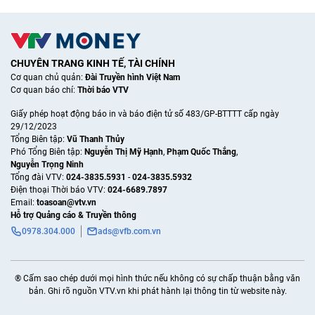
CHUYÊN TRANG KINH TẾ, TÀI CHÍNH
Cơ quan chủ quản:
Đài Truyền hình Việt Nam
Cơ quan báo chí:
Thời báo VTV
Giấy phép hoạt động báo in và báo điện tử số 483/GP-BTTTT cấp ngày
29/12/2023
Tổng Biên tập:
Vũ Thanh Thủy
Phó Tổng Biên tập:
Nguyễn Thị Mỹ Hạnh
,
Phạm Quốc Thắng
,
Nguyễn Trọng Ninh
Tổng đài VTV:
024-3835.5931
-
024-3835.5932
Ðiện thoại Thời báo VTV:
024-6689.7897
Email:
toasoan@vtv.vn
Hỗ trợ Quảng cáo & Truyền thông
0978.304.000
ads@vfb.com.vn
® Cấm sao chép dưới mọi hình thức nếu không có sự chấp thuận bằng văn
bản. Ghi rõ nguồn VTV.vn khi phát hành lại thông tin từ website này.