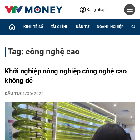
Đăng nhập
KINH TẾ SỐ
TÀI CHÍNH
ĐẦU TƯ
DOANH NGHIỆP
GÓC 
Tag:
công nghệ cao
Khởi nghiệp nông nghiệp công nghệ cao
không dễ
ĐẦU TƯ
01/06/2026