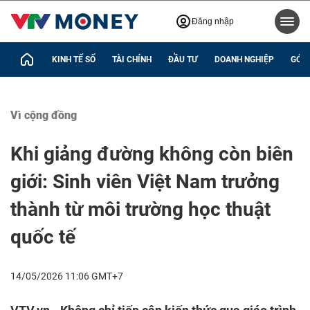
Đăng nhập
KINH TẾ SỐ
TÀI CHÍNH
ĐẦU TƯ
DOANH NGHIỆP
GÓC 
Vì cộng đồng
Khi giảng đường không còn biên
giới: Sinh viên Việt Nam trưởng
thành từ môi trường học thuật
quốc tế
14/05/2026 11:06 GMT+7