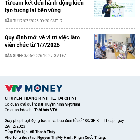
Từ cam kết đến hành động kiến
tạo tương lai bền vững
ĐẦU TƯ
17/07/2026 09:20 GMT+7
Quy định mới về vị trí việc làm
viên chức từ 1/7/2026
DÂN SINH
30/06/2026 10:27 GMT+7
CHUYÊN TRANG KINH TẾ, TÀI CHÍNH
Cơ quan chủ quản:
Đài Truyền hình Việt Nam
Cơ quan báo chí:
Thời báo VTV
Giấy phép hoạt động báo in và báo điện tử số 483/GP-BTTTT cấp ngày
29/12/2023
Tổng Biên tập:
Vũ Thanh Thủy
Phó Tổng Biên tập:
Nguyễn Thị Mỹ Hạnh
,
Phạm Quốc Thắng
,