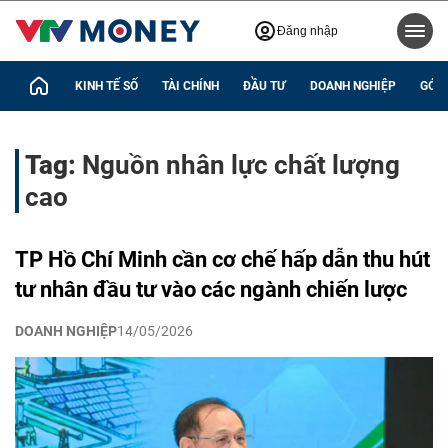
Đăng nhập
KINH TẾ SỐ
TÀI CHÍNH
ĐẦU TƯ
DOANH NGHIỆP
GÓC 
Tag:
Nguồn nhân lực chất lượng
cao
TP Hồ Chí Minh cần cơ chế hấp dẫn thu hút
tư nhân đầu tư vào các ngành chiến lược
DOANH NGHIỆP
14/05/2026