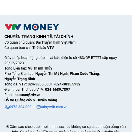
CHUYÊN TRANG KINH TẾ, TÀI CHÍNH
Cơ quan chủ quản:
Đài Truyền hình Việt Nam
Cơ quan báo chí:
Thời báo VTV
Giấy phép hoạt động báo in và báo điện tử số 483/GP-BTTTT cấp ngày
29/12/2023
Tổng Biên tập:
Vũ Thanh Thủy
Phó Tổng Biên tập:
Nguyễn Thị Mỹ Hạnh
,
Phạm Quốc Thắng
,
Nguyễn Trọng Ninh
Tổng đài VTV:
024-3835.5931
-
024-3835.5932
Ðiện thoại Thời báo VTV:
024-6689.7897
Email:
toasoan@vtv.vn
Hỗ trợ Quảng cáo & Truyền thông
0978.304.000
ads@vfb.com.vn
® Cấm sao chép dưới mọi hình thức nếu không có sự chấp thuận bằng văn
bản. Ghi rõ nguồn VTV.vn khi phát hành lại thông tin từ website này.