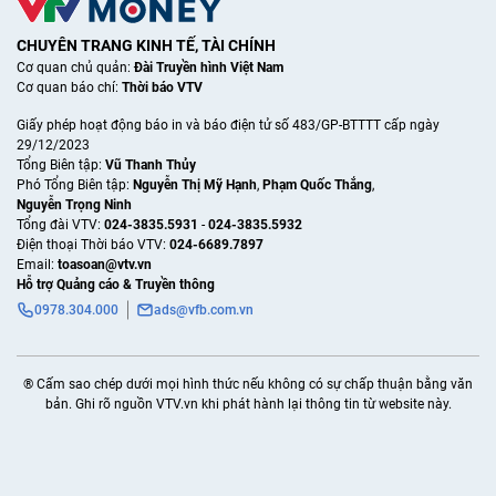
CHUYÊN TRANG KINH TẾ, TÀI CHÍNH
Cơ quan chủ quản:
Đài Truyền hình Việt Nam
Cơ quan báo chí:
Thời báo VTV
Giấy phép hoạt động báo in và báo điện tử số 483/GP-BTTTT cấp ngày
29/12/2023
Tổng Biên tập:
Vũ Thanh Thủy
Phó Tổng Biên tập:
Nguyễn Thị Mỹ Hạnh
,
Phạm Quốc Thắng
,
Nguyễn Trọng Ninh
Tổng đài VTV:
024-3835.5931
-
024-3835.5932
Ðiện thoại Thời báo VTV:
024-6689.7897
Email:
toasoan@vtv.vn
Hỗ trợ Quảng cáo & Truyền thông
0978.304.000
ads@vfb.com.vn
® Cấm sao chép dưới mọi hình thức nếu không có sự chấp thuận bằng văn
bản. Ghi rõ nguồn VTV.vn khi phát hành lại thông tin từ website này.