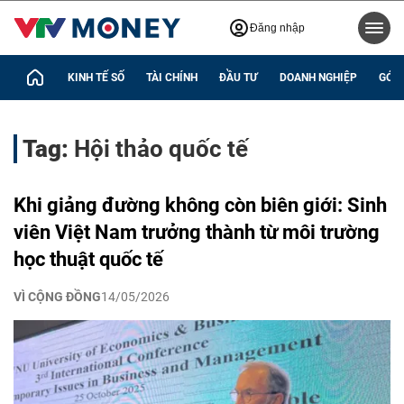
Đăng nhập
KINH TẾ SỐ
TÀI CHÍNH
ĐẦU TƯ
DOANH NGHIỆP
GÓC 
Tag:
Hội thảo quốc tế
Khi giảng đường không còn biên giới: Sinh
viên Việt Nam trưởng thành từ môi trường
học thuật quốc tế
VÌ CỘNG ĐỒNG
14/05/2026