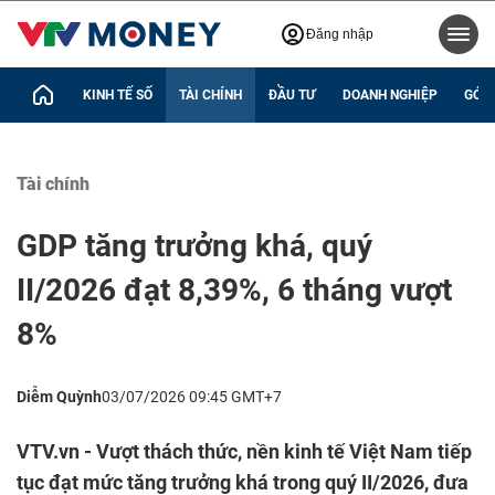
Đăng nhập
KINH TẾ SỐ
TÀI CHÍNH
ĐẦU TƯ
DOANH NGHIỆP
GÓC 
Tài chính
GDP tăng trưởng khá, quý
II/2026 đạt 8,39%, 6 tháng vượt
8%
Diễm Quỳnh
03/07/2026 09:45 GMT+7
VTV.vn - Vượt thách thức, nền kinh tế Việt Nam tiếp
tục đạt mức tăng trưởng khá trong quý II/2026, đưa