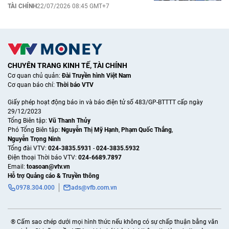
TÀI CHÍNH
22/07/2026 08:45 GMT+7
CHUYÊN TRANG KINH TẾ, TÀI CHÍNH
Cơ quan chủ quản:
Đài Truyền hình Việt Nam
Cơ quan báo chí:
Thời báo VTV
Giấy phép hoạt động báo in và báo điện tử số 483/GP-BTTTT cấp ngày
29/12/2023
Tổng Biên tập:
Vũ Thanh Thủy
Phó Tổng Biên tập:
Nguyễn Thị Mỹ Hạnh
,
Phạm Quốc Thắng
,
Nguyễn Trọng Ninh
Tổng đài VTV:
024-3835.5931
-
024-3835.5932
Ðiện thoại Thời báo VTV:
024-6689.7897
Email:
toasoan@vtv.vn
Hỗ trợ Quảng cáo & Truyền thông
0978.304.000
ads@vfb.com.vn
® Cấm sao chép dưới mọi hình thức nếu không có sự chấp thuận bằng văn