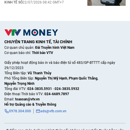
KINH TẾ SỐ
22/07/2026 08:42 GMT+7
CHUYÊN TRANG KINH TẾ, TÀI CHÍNH
Cơ quan chủ quản:
Đài Truyền hình Việt Nam
Cơ quan báo chí:
Thời báo VTV
Giấy phép hoạt động báo in và báo điện tử số 483/GP-BTTTT cấp ngày
29/12/2023
Tổng Biên tập:
Vũ Thanh Thủy
Phó Tổng Biên tập:
Nguyễn Thị Mỹ Hạnh
,
Phạm Quốc Thắng
,
Nguyễn Trọng Ninh
Tổng đài VTV:
024-3835.5931
-
024-3835.5932
Ðiện thoại Thời báo VTV:
024-6689.7897
Email:
toasoan@vtv.vn
Hỗ trợ Quảng cáo & Truyền thông
0978.304.000
ads@vfb.com.vn