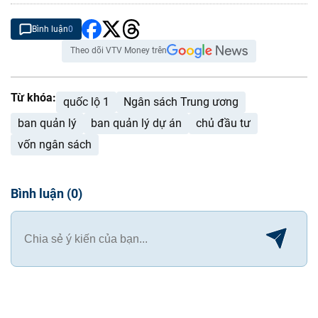
Bình luận
0
Theo dõi VTV Money trên
Từ khóa:
quốc lộ 1
Ngân sách Trung ương
ban quản lý
ban quản lý dự án
chủ đầu tư
vốn ngân sách
Bình luận
(
0
)