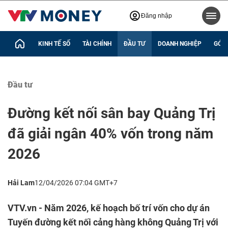
Đăng nhập
KINH TẾ SỐ
TÀI CHÍNH
ĐẦU TƯ
DOANH NGHIỆP
GÓC 
Đầu tư
Đường kết nối sân bay Quảng Trị
đã giải ngân 40% vốn trong năm
2026
Hải Lam
12/04/2026 07:04 GMT+7
VTV.vn - Năm 2026, kế hoạch bố trí vốn cho dự án
Tuyến đường kết nối cảng hàng không Quảng Trị với