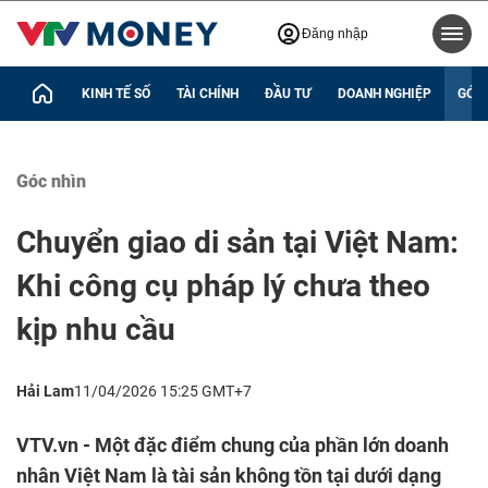
Đăng nhập
KINH TẾ SỐ
TÀI CHÍNH
ĐẦU TƯ
DOANH NGHIỆP
GÓC 
Góc nhìn
Chuyển giao di sản tại Việt Nam:
Khi công cụ pháp lý chưa theo
kịp nhu cầu
Hải Lam
11/04/2026 15:25 GMT+7
VTV.vn - Một đặc điểm chung của phần lớn doanh
nhân Việt Nam là tài sản không tồn tại dưới dạng