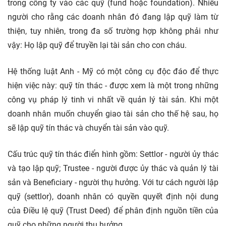
trong công ty vào các quỹ (fund hoặc foundation). Nhiều
người cho rằng các doanh nhân đó đang lập quỹ làm từ
thiện, tuy nhiên, trong đa số trường hợp không phải như
vậy: Họ lập quỹ để truyền lại tài sản cho con cháu.
Hệ thống luật Anh - Mỹ có một công cụ độc đáo để thực
hiện việc này: quỹ tín thác - được xem là một trong những
công vụ pháp lý tinh vi nhất về quản lý tài sản. Khi một
doanh nhân muốn chuyển giao tài sản cho thế hệ sau, họ
sẽ lập quỹ tín thác và chuyển tài sản vào quỹ.
Cấu trúc quỹ tín thác điển hình gồm: Settlor - người ủy thác
và tạo lập quỹ; Trustee - người được ủy thác và quản lý tài
sản và Beneficiary - người thụ hưởng. Với tư cách người lập
quỹ (settlor), doanh nhân có quyền quyết định nội dung
của Điều lệ quỹ (Trust Deed) để phân định nguồn tiền của
quỹ cho những người thụ hưởng.