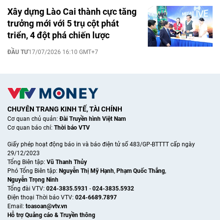
Xây dựng Lào Cai thành cực tăng
trưởng mới với 5 trụ cột phát
triển, 4 đột phá chiến lược
ĐẦU TƯ
17/07/2026 16:10 GMT+7
CHUYÊN TRANG KINH TẾ, TÀI CHÍNH
Cơ quan chủ quản:
Đài Truyền hình Việt Nam
Cơ quan báo chí:
Thời báo VTV
Giấy phép hoạt động báo in và báo điện tử số 483/GP-BTTTT cấp ngày
29/12/2023
Tổng Biên tập:
Vũ Thanh Thủy
Phó Tổng Biên tập:
Nguyễn Thị Mỹ Hạnh
,
Phạm Quốc Thắng
,
Nguyễn Trọng Ninh
Tổng đài VTV:
024-3835.5931
-
024-3835.5932
Ðiện thoại Thời báo VTV:
024-6689.7897
Email:
toasoan@vtv.vn
Hỗ trợ Quảng cáo & Truyền thông